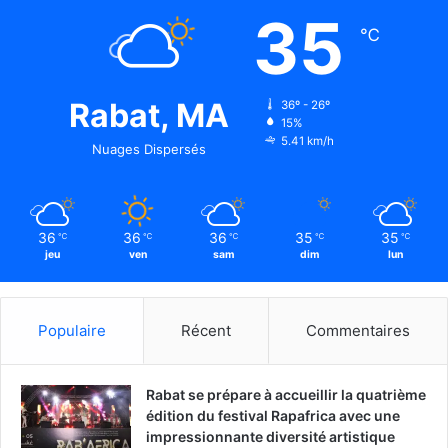
35
℃
Rabat, MA
36º - 26º
15%
5.41 km/h
Nuages Dispersés
36
36
36
35
35
℃
℃
℃
℃
℃
jeu
ven
sam
dim
lun
Populaire
Récent
Commentaires
Rabat se prépare à accueillir la quatrième
édition du festival Rapafrica avec une
impressionnante diversité artistique