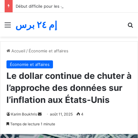
Début difficile pour les « jeunes lions » du basket… Le Maroc s’incline face au Mali lors du match d’ouverture de la Coupe d’Afrique des nations
إم ٢٤ برس
Menu
R
Accueil
/
Économie et affaires
Économie et affaires
Le dollar continue de chuter à
l’approche des données sur
l’inflation aux États-Unis
Envoyer
Karim Boukhris
août 11, 2025
4
un
Temps de lecture 1 minute
courriel