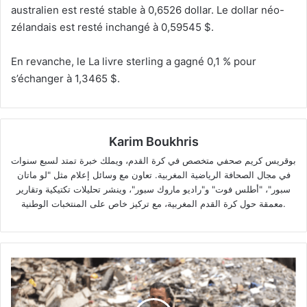
australien est resté stable à 0,6526 dollar. Le dollar néo-
zélandais est resté inchangé à 0,59545 $.
En revanche, le La livre sterling a gagné 0,1 % pour
s’échanger à 1,3465 $.
Karim Boukhris
بوقريس كريم صحفي متخصص في كرة القدم، ويملك خبرة تمتد لسبع سنوات
في مجال الصحافة الرياضية المغربية. تعاون مع وسائل إعلام مثل "لو ماتان
سبور"، "أطلس فوت" و"راديو ماروك سبور"، وينشر تحليلات تكتيكية وتقارير
معمقة حول كرة القدم المغربية، مع تركيز خاص على المنتخبات الوطنية.
Gaza
:
Cinq
journalistes