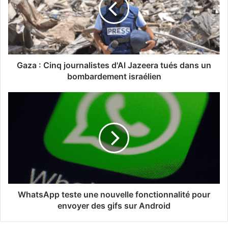
d'Al
Jazeera
tués
dans
un
bombardement
Gaza : Cinq journalistes d'Al Jazeera tués dans un
israélien
bombardement israélien
WhatsApp
teste
une
nouvelle
fonctionnalité
pour
envoyer
des
gifs
sur
WhatsApp teste une nouvelle fonctionnalité pour
Android
envoyer des gifs sur Android