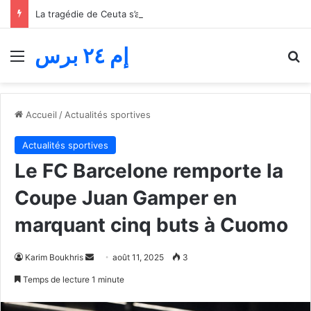
La tragédie de Ceuta s’aggrave… Le bilan de la tentative de franchissement s’élève désormais à 82 morts
إم ٢٤ برس
Menu
R
Accueil
/
Actualités sportives
Actualités sportives
Le FC Barcelone remporte la
Coupe Juan Gamper en
marquant cinq buts à Cuomo
Envoyer
Karim Boukhris
août 11, 2025
3
un
Temps de lecture 1 minute
courriel