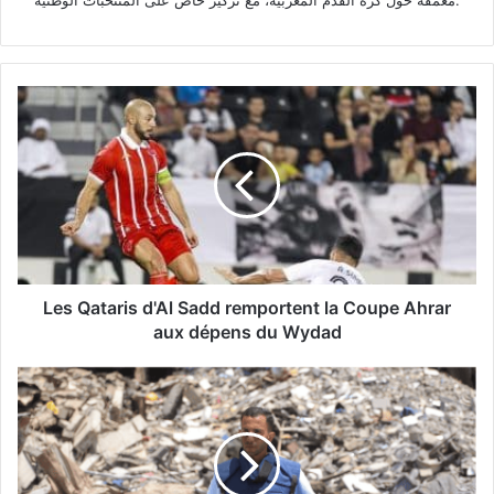
Les
Qataris
d'Al
Sadd
remportent
la
Coupe
Ahrar
aux
dépens
Les Qataris d'Al Sadd remportent la Coupe Ahrar
du
aux dépens du Wydad
Wydad
Gaza
:
Cinq
journalistes
d'Al
Jazeera