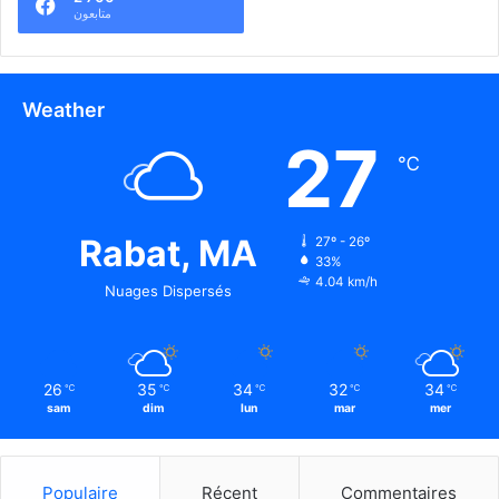
متابعون
Weather
27
℃
Rabat, MA
27º - 26º
33%
4.04 km/h
Nuages Dispersés
26
35
34
32
34
℃
℃
℃
℃
℃
sam
dim
lun
mar
mer
Populaire
Récent
Commentaires