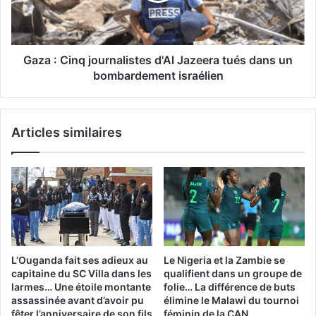
tués
dans
un
bombardement
Gaza : Cinq journalistes d'Al Jazeera tués dans un
israélien
bombardement israélien
Articles similaires
L’Ouganda fait ses adieux au
Le Nigeria et la Zambie se
capitaine du SC Villa dans les
qualifient dans un groupe de
larmes… Une étoile montante
folie… La différence de buts
assassinée avant d’avoir pu
élimine le Malawi du tournoi
fêter l’anniversaire de son fils
féminin de la CAN.