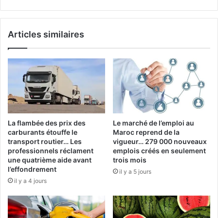
nord
de
la
Articles similaires
Thaïlande
La flambée des prix des
Le marché de l’emploi au
carburants étouffe le
Maroc reprend de la
transport routier… Les
vigueur… 279 000 nouveaux
professionnels réclament
emplois créés en seulement
une quatrième aide avant
trois mois
l’effondrement
il y a 5 jours
il y a 4 jours