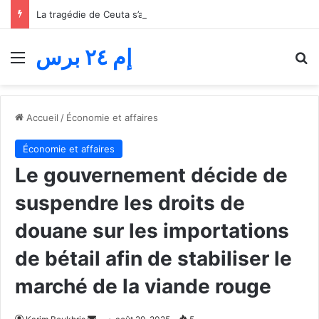
La tragédie de Ceuta s’aggrave… Le bilan de la tentative de franchissement s’élève désormais à 82 morts
إم ٢٤ برس
Menu
R
Accueil
/
Économie et affaires
Économie et affaires
Le gouvernement décide de
suspendre les droits de
douane sur les importations
de bétail afin de stabiliser le
marché de la viande rouge
Envoyer