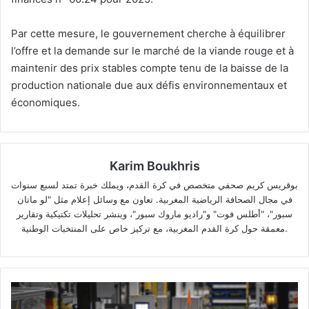
Par cette mesure, le gouvernement cherche à équilibrer
l’offre et la demande sur le marché de la viande rouge et à
maintenir des prix stables compte tenu de la baisse de la
production nationale due aux défis environnementaux et
économiques.
Karim Boukhris
بوقريس كريم صحفي متخصص في كرة القدم، ويملك خبرة تمتد لسبع سنوات
في مجال الصحافة الرياضية المغربية. تعاون مع وسائل إعلام مثل "لو ماتان
سبور"، "أطلس فوت" و"راديو ماروك سبور"، وينشر تحليلات تكتيكية وتقارير
معمقة حول كرة القدم المغربية، مع تركيز خاص على المنتخبات الوطنية.
Le
Maroc