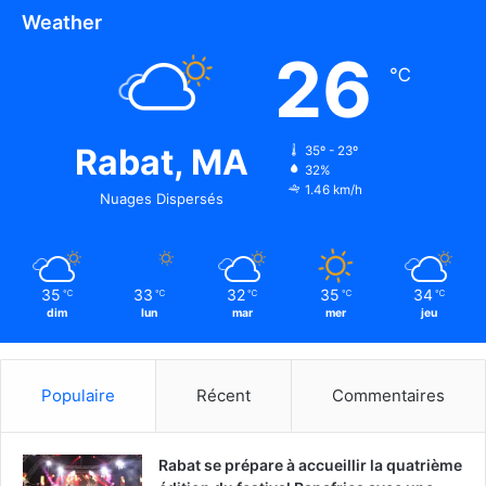
Weather
26
℃
Rabat, MA
35º - 23º
32%
1.46 km/h
Nuages Dispersés
35
33
32
35
34
℃
℃
℃
℃
℃
dim
lun
mar
mer
jeu
Populaire
Récent
Commentaires
Rabat se prépare à accueillir la quatrième