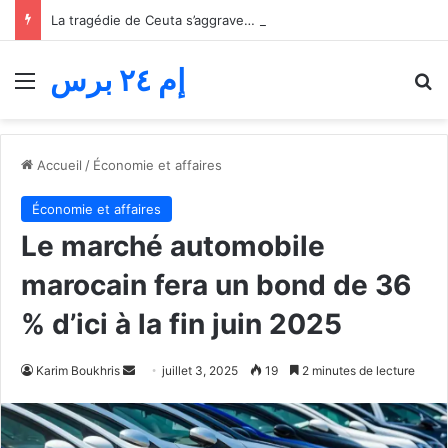
La tragédie de Ceuta s’aggrave… Le bilan de la tentative de franchissement s’élève désormais à 82 morts
إم ٢٤ برس
Menu
R
Accueil
/
Économie et affaires
Économie et affaires
Le marché automobile
marocain fera un bond de 36
% d’ici à la fin juin 2025
Envoyer
Karim Boukhris
juillet 3, 2025
19
2 minutes de lecture
un
courriel