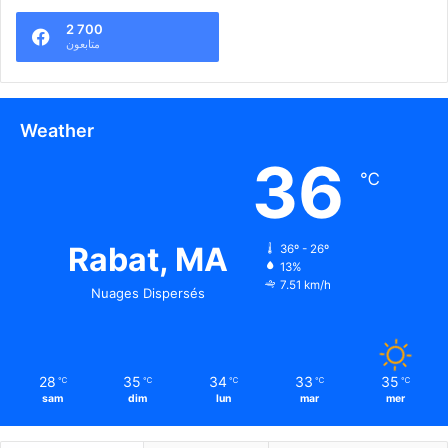
2 700
متابعون
Weather
36
℃
Rabat, MA
36º - 26º
13%
7.51 km/h
Nuages Dispersés
28
35
34
33
35
℃
℃
℃
℃
℃
sam
dim
lun
mar
mer