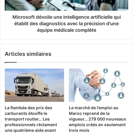
Maroc
des
diagnostics
avec
Microsoft dévoile une intelligence artificielle qui
la
établit des diagnostics avec la précision d'une
précision
équipe médicale complète
d'une
équipe
médicale
Articles similaires
complète
La flambée des prix des
Le marché de l’emploi au
carburants étouffe le
Maroc reprend de la
transport routier… Les
vigueur… 279 000 nouveaux
professionnels réclament
emplois créés en seulement
une quatrième aide avant
trois mois