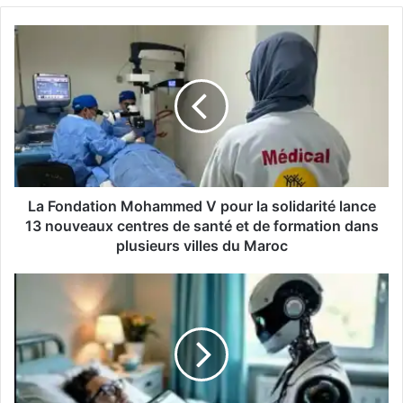
La
Fondation
Mohammed
V
pour
la
solidarité
lance
13
nouveaux
La Fondation Mohammed V pour la solidarité lance
centres
13 nouveaux centres de santé et de formation dans
de
plusieurs villes du Maroc
santé
et
Microsoft
de
dévoile
formation
une
dans
intelligence
plusieurs
artificielle
villes
qui
du
établit