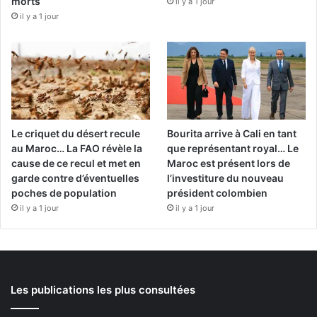
morts
il y a 1 jour
il y a 1 jour
Le criquet du désert recule
Bourita arrive à Cali en tant
au Maroc… La FAO révèle la
que représentant royal… Le
cause de ce recul et met en
Maroc est présent lors de
garde contre d’éventuelles
l’investiture du nouveau
poches de population
président colombien
il y a 1 jour
il y a 1 jour
Les publications les plus consultées