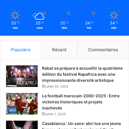
35
35
35
34
34
℃
℃
℃
℃
℃
ven
sam
dim
lun
mar
Populaire
Récent
Commentaires
Rabat se prépare à accueillir la quatrième
édition du festival Rapafrica avec une
impressionnante diversité artistique
juillet 30, 2025
Le football marocain 2000-2025 : Entre
victoires historiques et projets
inachevés
juillet 1, 2025
Casablanca : Un sans-abri tue une jeune