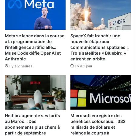
se
quittent
sur
un
score
Meta se lance dans la course
SpaceX fait franchir une
nul
à la programmation de
nouvelle étape aux
et
l’intelligence artificielle…
communications spatiales…
vierge
Muse Code défie OpenAI et
Trois satellites « Bluebird »
Anthropic
entrent en orbite
il y a 2 heures
il y a 1 jour
Netflix augmente ses tarifs
Microsoft enregistre des
au Maroc… Des
bénéfices colossaux… 332
abonnements plus chers à
milliards de dollars et
partir de septembre
relance la course à