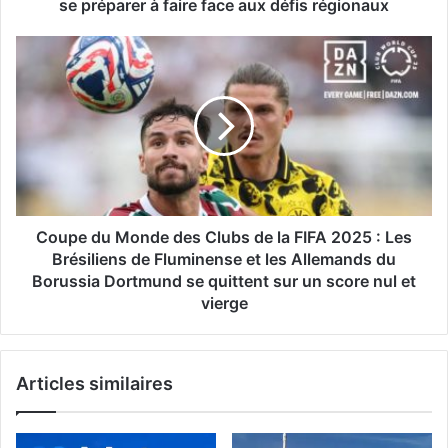
à
se préparer à faire face aux défis régionaux
faire
face
Coupe
aux
du
défis
Monde
régionaux
des
Clubs
de
la
FIFA
2025
:
Coupe du Monde des Clubs de la FIFA 2025 : Les
Les
Brésiliens de Fluminense et les Allemands du
Brésiliens
Borussia Dortmund se quittent sur un score nul et
de
vierge
Fluminense
et
les
Allemands
Articles similaires
du
Borussia
Dortmund