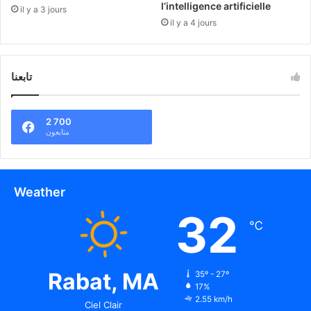
l’intelligence artificielle
il y a 3 jours
il y a 4 jours
تابعنا
2 700
متابعون
Weather
32
℃
Rabat, MA
35º - 27º
17%
2.55 km/h
Ciel Clair