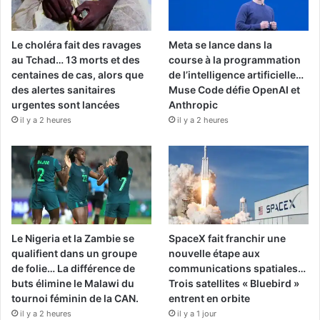
Le choléra fait des ravages
Meta se lance dans la
au Tchad… 13 morts et des
course à la programmation
centaines de cas, alors que
de l’intelligence artificielle…
des alertes sanitaires
Muse Code défie OpenAI et
urgentes sont lancées
Anthropic
il y a 2 heures
il y a 2 heures
Le Nigeria et la Zambie se
SpaceX fait franchir une
qualifient dans un groupe
nouvelle étape aux
de folie… La différence de
communications spatiales…
buts élimine le Malawi du
Trois satellites « Bluebird »
tournoi féminin de la CAN.
entrent en orbite
il y a 2 heures
il y a 1 jour