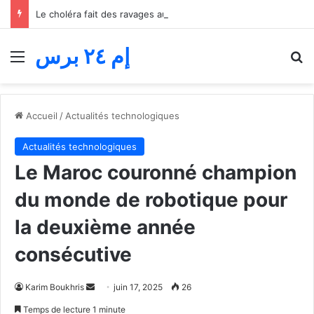
Le choléra fait des ravages au Tchad… 13 morts et des centaines de cas, alors que des alertes sanitaires urgentes sont lancées
إم ٢٤ برس
Menu
R
Accueil
/
Actualités technologiques
Actualités technologiques
Le Maroc couronné champion
du monde de robotique pour
la deuxième année
consécutive
Envoyer
Karim Boukhris
juin 17, 2025
26
un
Temps de lecture 1 minute