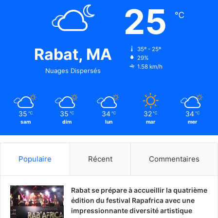
25
℃
Rabat, MA
35º - 25º
29%
1.58 km/h
Nuages Dispersés
35
35
34
32
34
℃
℃
℃
℃
℃
sam
dim
lun
mar
mer
Populaire
Récent
Commentaires
Rabat se prépare à accueillir la quatrième
édition du festival Rapafrica avec une
impressionnante diversité artistique