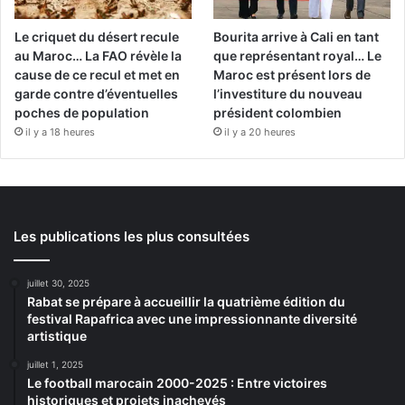
Le criquet du désert recule
Bourita arrive à Cali en tant
au Maroc… La FAO révèle la
que représentant royal… Le
cause de ce recul et met en
Maroc est présent lors de
garde contre d’éventuelles
l’investiture du nouveau
poches de population
président colombien
il y a 18 heures
il y a 20 heures
Les publications les plus consultées
juillet 30, 2025
Rabat se prépare à accueillir la quatrième édition du
festival Rapafrica avec une impressionnante diversité
artistique
juillet 1, 2025
Le football marocain 2000-2025 : Entre victoires
historiques et projets inachevés