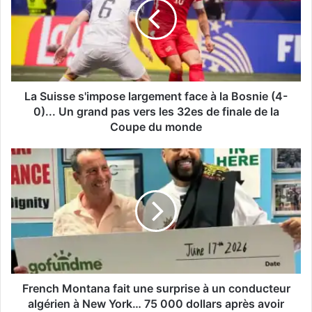
largement
face
à
la
Bosnie
(4-
0)...
La Suisse s'impose largement face à la Bosnie (4-
Un
0)... Un grand pas vers les 32es de finale de la
grand
Coupe du monde
pas
vers
French
les
Montana
32es
fait
de
une
finale
surprise
de
à
la
un
Coupe
conducteur
du
algérien
monde
à
French Montana fait une surprise à un conducteur
New
algérien à New York… 75 000 dollars après avoir