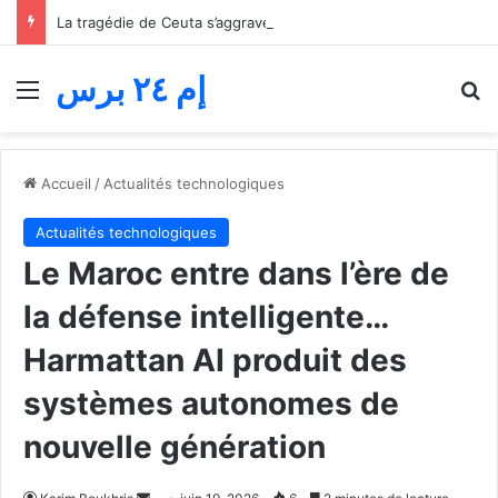
La tragédie de Ceuta s’aggrave… Le bilan de la tentative de franchissement s’élève désormais à 82 morts
إم ٢٤ برس
Menu
R
Accueil
/
Actualités technologiques
Actualités technologiques
Le Maroc entre dans l’ère de
la défense intelligente…
Harmattan AI produit des
systèmes autonomes de
nouvelle génération
Envoyer