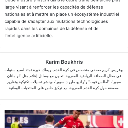
large visant à renforcer les capacités de défense
nationales et à mettre en place un écosystème industriel
capable de s’adapter aux mutations technologiques
rapides dans les domaines de la défense et de
l’intelligence artificielle.
Karim Boukhris
بوقريس كريم صحفي متخصص في كرة القدم، ويملك خبرة تمتد لسبع سنوات
في مجال الصحافة الرياضية المغربية. تعاون مع وسائل إعلام مثل "لو ماتان
سبور"، "أطلس فوت" و"راديو ماروك سبور"، وينشر تحليلات تكتيكية وتقارير
معمقة حول كرة القدم المغربية، مع تركيز خاص على المنتخبات الوطنية.
La
Suisse
s'impose