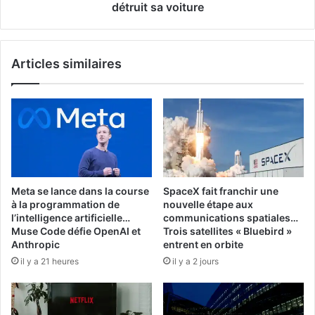
York…
détruit sa voiture
75
000
dollars
Articles similaires
après
avoir
détruit
sa
voiture
Meta se lance dans la course
SpaceX fait franchir une
à la programmation de
nouvelle étape aux
l’intelligence artificielle…
communications spatiales…
Muse Code défie OpenAI et
Trois satellites « Bluebird »
Anthropic
entrent en orbite
il y a 21 heures
il y a 2 jours