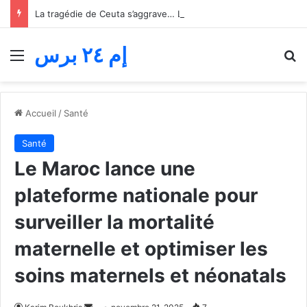
La tragédie de Ceuta s’aggrave… Le bilan de la tentative de franchissement s’élève désormais à 82 morts
إم ٢٤ برس
Menu
R
Accueil
/
Santé
Santé
Le Maroc lance une
plateforme nationale pour
surveiller la mortalité
maternelle et optimiser les
soins maternels et néonatals
Envoyer