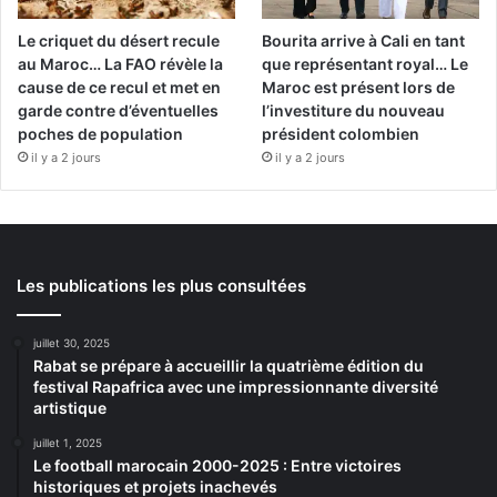
Le criquet du désert recule
Bourita arrive à Cali en tant
au Maroc… La FAO révèle la
que représentant royal… Le
cause de ce recul et met en
Maroc est présent lors de
garde contre d’éventuelles
l’investiture du nouveau
poches de population
président colombien
il y a 2 jours
il y a 2 jours
Les publications les plus consultées
juillet 30, 2025
Rabat se prépare à accueillir la quatrième édition du
festival Rapafrica avec une impressionnante diversité
artistique
juillet 1, 2025
Le football marocain 2000-2025 : Entre victoires
historiques et projets inachevés