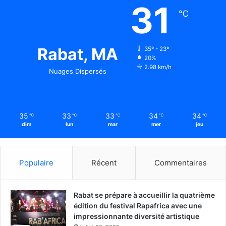
31
℃
Rabat, MA
35º - 23º
20%
2.98 km/h
Nuages Dispersés
35
33
33
34
34
℃
℃
℃
℃
℃
dim
lun
mar
mer
jeu
Populaire
Récent
Commentaires
Rabat se prépare à accueillir la quatrième
édition du festival Rapafrica avec une
impressionnante diversité artistique