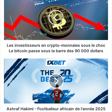
investisseurs
en
crypto-
monnaies
sous
le
choc
Le
bitcoin
Les investisseurs en crypto-monnaies sous le choc
passe
Le bitcoin passe sous la barre des 90 000 dollars
sous
la
Ashraf
barre
Hakimi
des
-
90
Footballeur
000
africain
dollars
de
l'année
2025
Ashraf Hakimi - Footballeur africain de l'année 2025