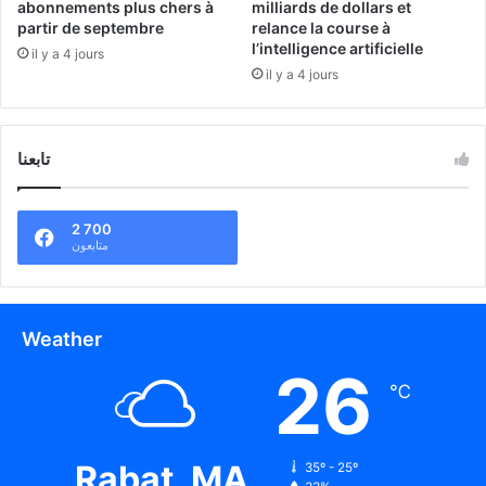
abonnements plus chers à
milliards de dollars et
partir de septembre
relance la course à
l’intelligence artificielle
il y a 4 jours
il y a 4 jours
تابعنا
2 700
متابعون
Weather
26
℃
Rabat, MA
35º - 25º