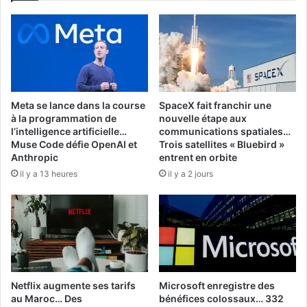
Meta se lance dans la course
SpaceX fait franchir une
à la programmation de
nouvelle étape aux
l’intelligence artificielle…
communications spatiales…
Muse Code défie OpenAI et
Trois satellites « Bluebird »
Anthropic
entrent en orbite
il y a 13 heures
il y a 2 jours
Netflix augmente ses tarifs
Microsoft enregistre des
au Maroc… Des
bénéfices colossaux… 332