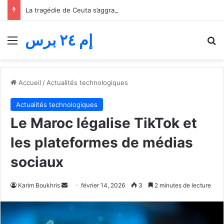
La tragédie de Ceuta s’aggrave… Le bilan de la tentative de franchissement s’élève désormais à 82 morts
إم ٢٤ برس
Menu
R
Accueil
/
Actualités technologiques
Actualités technologiques
Le Maroc légalise TikTok et
les plateformes de médias
sociaux
Envoyer
Karim Boukhris
février 14, 2026
3
2 minutes de lecture
un
courriel