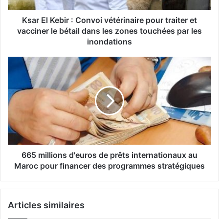
et
vacciner
Ksar El Kebir : Convoi vétérinaire pour traiter et
le
vacciner le bétail dans les zones touchées par les
bétail
inondations
dans
les
665
zones
millions
touchées
d'euros
par
de
les
prêts
inondations
internationaux
au
Maroc
pour
financer
665 millions d'euros de prêts internationaux au
des
Maroc pour financer des programmes stratégiques
programmes
stratégiques
Articles similaires