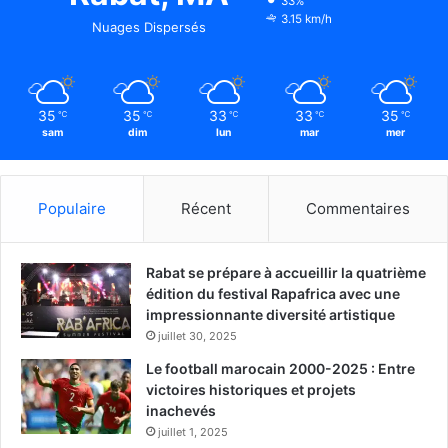
33%
3.15 km/h
Nuages Dispersés
35
35
33
33
35
℃
℃
℃
℃
℃
sam
dim
lun
mar
mer
Populaire
Récent
Commentaires
Rabat se prépare à accueillir la quatrième
édition du festival Rapafrica avec une
impressionnante diversité artistique
juillet 30, 2025
Le football marocain 2000-2025 : Entre
victoires historiques et projets
inachevés
juillet 1, 2025