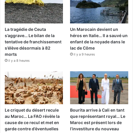
La tragédie de Ceuta
Un Marocain devient un
s’aggrave… Le bilan de la
héros en Italie… Il a sauvé un
tentative de franchissement
enfant de la noyade dans le
s’élève désormais à 82
lac de Côme
morts
il y a 9 heures
il y a 8 heures
Le criquet du désert recule
Bourita arrive à Cali en tant
au Maroc… La FAO révèle la
que représentant royal… Le
cause de ce recul et met en
Maroc est présent lors de
garde contre d’éventuelles
l’investiture du nouveau