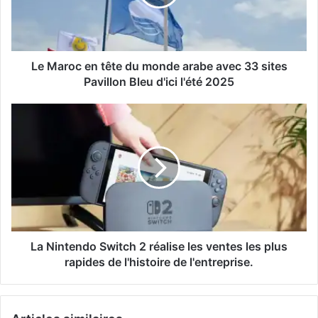
monde
arabe
avec
33
sites
Le Maroc en tête du monde arabe avec 33 sites
Pavillon
Pavillon Bleu d'ici l'été 2025
Bleu
d'ici
La
l'été
Nintendo
2025
Switch
2
réalise
les
ventes
les
plus
rapides
La Nintendo Switch 2 réalise les ventes les plus
de
rapides de l'histoire de l'entreprise.
l'histoire
de
l'entreprise.