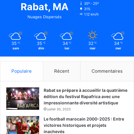
Rabat, MA
35º - 25º
31%
1.12 km/h
Nuages Dispersés
35
35
34
32
34
℃
℃
℃
℃
℃
sam
dim
lun
mar
mer
Populaire
Récent
Commentaires
Rabat se prépare à accueillir la quatrième
édition du festival Rapafrica avec une
impressionnante diversité artistique
juillet 30, 2025
Le football marocain 2000-2025 : Entre
victoires historiques et projets
inachevés