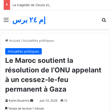
La tragédie de Ceuta s’aggrave… Le bilan de la tentative de franchissement s’élève désormais à 82 morts
إم ٢٤ برس
Menu
R
Accueil
/
Actualités politiques
Actualités politiques
Le Maroc soutient la
résolution de l’ONU appelant
à un cessez-le-feu
permanent à Gaza
Envoyer
Karim Boukhris
juin 13, 2025
12
un
Temps de lecture 1 minute