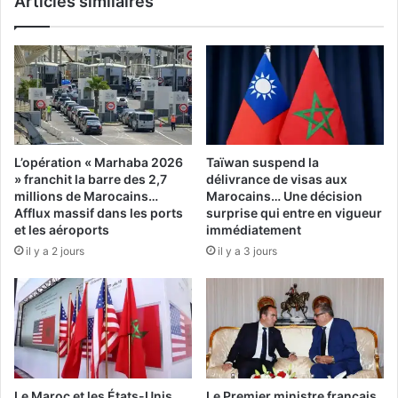
Articles similaires
L’opération « Marhaba 2026
Taïwan suspend la
» franchit la barre des 2,7
délivrance de visas aux
millions de Marocains…
Marocains… Une décision
Afflux massif dans les ports
surprise qui entre en vigueur
et les aéroports
immédiatement
il y a 2 jours
il y a 3 jours
Le Maroc et les États-Unis
Le Premier ministre français