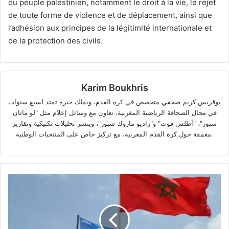
du peuple palestinien, notamment le droit à la vie, le rejet
de toute forme de violence et de déplacement, ainsi que
l’adhésion aux principes de la légitimité internationale et
de la protection des civils.
Karim Boukhris
بوقريس كريم صحفي متخصص في كرة القدم، ويملك خبرة تمتد لسبع سنوات
في مجال الصحافة الرياضية المغربية. تعاون مع وسائل إعلام مثل "لو ماتان
سبور"، "أطلس فوت" و"راديو ماروك سبور"، وينشر تحليلات تكتيكية وتقارير
معمقة حول كرة القدم المغربية، مع تركيز خاص على المنتخبات الوطنية.
Le
Maroc
en
tête
du