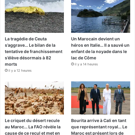
La tragédie de Ceuta
Un Marocain devient un
s’aggrave… Le bilan de la
héros en Italie… Il a sauvé un
tentative de franchissement
enfant de la noyade dans le
s’élève désormais à 82
lac de Côme
morts
il y a 14 heures
il y a 12 heures
Le criquet du désert recule
Bourita arrive à Cali en tant
au Maroc… La FAO révèle la
que représentant royal… Le
cause de ce recul et met en
Maroc est présent lors de