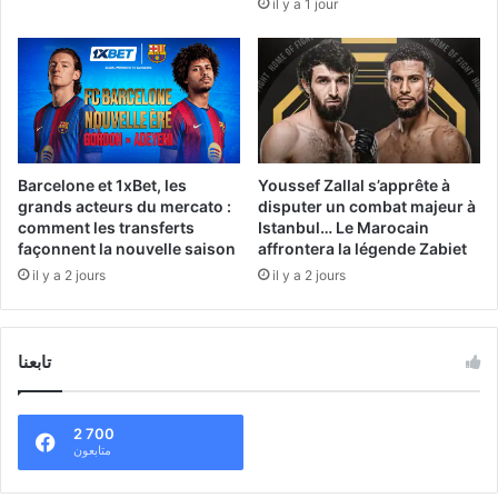
il y a 1 jour
Barcelone et 1xBet, les
Youssef Zallal s’apprête à
grands acteurs du mercato :
disputer un combat majeur à
comment les transferts
Istanbul… Le Marocain
façonnent la nouvelle saison
affrontera la légende Zabiet
il y a 2 jours
il y a 2 jours
تابعنا
2 700
متابعون