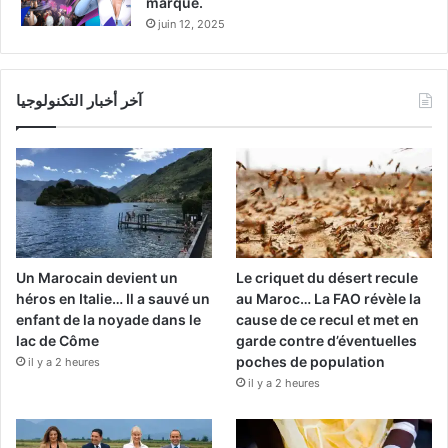
marque.
juin 12, 2025
آخر أخبار التكنولوجيا
Un Marocain devient un
Le criquet du désert recule
héros en Italie… Il a sauvé un
au Maroc… La FAO révèle la
enfant de la noyade dans le
cause de ce recul et met en
lac de Côme
garde contre d’éventuelles
poches de population
il y a 2 heures
il y a 2 heures