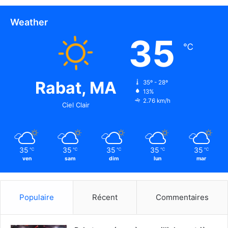
Weather
35
℃
Rabat, MA
35º - 28º
13%
2.76 km/h
Ciel Clair
35
35
35
35
35
℃
℃
℃
℃
℃
ven
sam
dim
lun
mar
Populaire
Récent
Commentaires