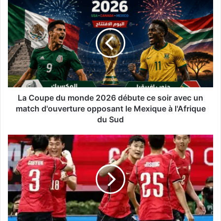
La
Coupe
du
monde
2026
débute
ce
soir
avec
un
La Coupe du monde 2026 débute ce soir avec un
match
match d'ouverture opposant le Mexique à l'Afrique
d'ouverture
du Sud
opposant
le
La
Mexique
Corée
à
du
l'Afrique
Sud
du
remonte
Sud
au
score
et