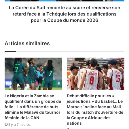
renverse
son
La Corée du Sud remonte au score et renverse son
retard
retard face à la Tchéquie lors des qualifications
face
pour la Coupe du monde 2026
à
la
Tchéquie
Articles similaires
lors
des
qualifications
pour
la
Coupe
du
monde
2026
Le Nigeria et la Zambie se
Début difficile pour les «
qualifient dans un groupe de
jeunes lions » du basket… Le
folie… La différence de buts
Maroc s’incline face au Mali
élimine le Malawi du tournoi
lors du match d’ouverture de
féminin de la CAN.
la Coupe d’Afrique des
nations
il y a 7 heures