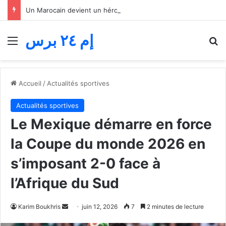
Un Marocain devient un héros en Italie… Il a sauvé un enfant de la noyade dans le lac de Côme
إم ٢٤ برس
Menu
R
Accueil
/
Actualités sportives
Actualités sportives
Le Mexique démarre en force
la Coupe du monde 2026 en
s’imposant 2-0 face à
l’Afrique du Sud
Envoyer
Karim Boukhris
juin 12, 2026
7
2 minutes de lecture
un