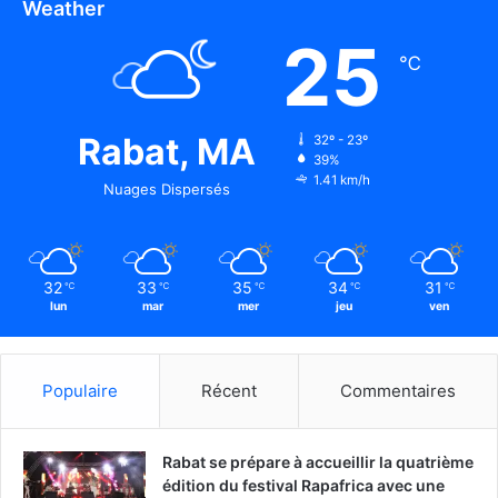
Weather
25
℃
Rabat, MA
32º - 23º
39%
1.41 km/h
Nuages Dispersés
32
33
35
34
31
℃
℃
℃
℃
℃
lun
mar
mer
jeu
ven
Populaire
Récent
Commentaires
Rabat se prépare à accueillir la quatrième
édition du festival Rapafrica avec une