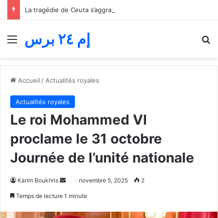
La tragédie de Ceuta s’aggrave… Le bilan de la tentative de franchissement s’élève désormais à 82 morts
إم ٢٤ برس
Menu
R
Accueil
/
Actualités royales
Actualités royales
Le roi Mohammed VI
proclame le 31 octobre
Journée de l’unité nationale
Envoyer
Karim Boukhris
novembre 5, 2025
2
un
Temps de lecture 1 minute
courriel