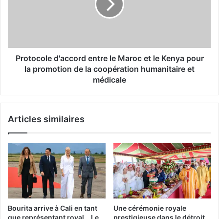
Maroc
et
le
Kenya
pour
la
Protocole d'accord entre le Maroc et le Kenya pour
promotion
la promotion de la coopération humanitaire et
de
médicale
la
coopération
humanitaire
Articles similaires
et
médicale
Bourita arrive à Cali en tant
Une cérémonie royale
que représentant royal… Le
prestigieuse dans le détroit…