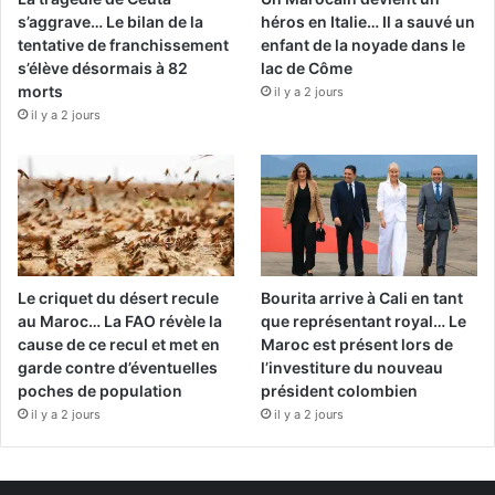
s’aggrave… Le bilan de la
héros en Italie… Il a sauvé un
tentative de franchissement
enfant de la noyade dans le
s’élève désormais à 82
lac de Côme
morts
il y a 2 jours
il y a 2 jours
Le criquet du désert recule
Bourita arrive à Cali en tant
au Maroc… La FAO révèle la
que représentant royal… Le
cause de ce recul et met en
Maroc est présent lors de
garde contre d’éventuelles
l’investiture du nouveau
poches de population
président colombien
il y a 2 jours
il y a 2 jours