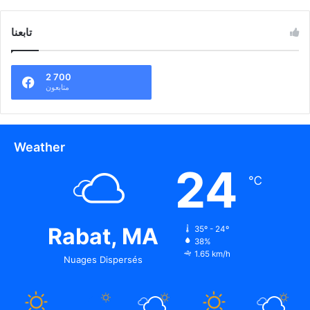
تابعنا
2 700
متابعون
Weather
24
℃
Rabat, MA
35º - 24º
38%
1.65 km/h
Nuages Dispersés