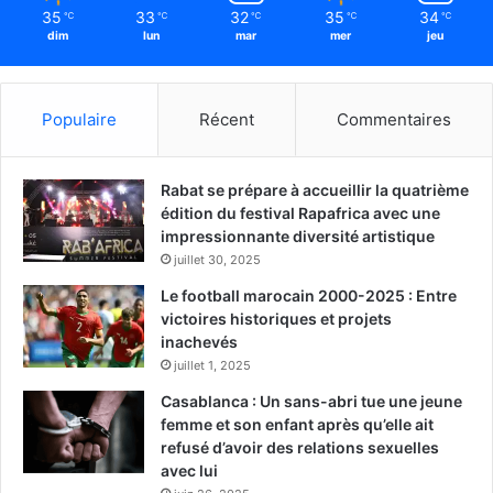
35
33
32
35
34
℃
℃
℃
℃
℃
dim
lun
mar
mer
jeu
Populaire
Récent
Commentaires
Rabat se prépare à accueillir la quatrième
édition du festival Rapafrica avec une
impressionnante diversité artistique
juillet 30, 2025
Le football marocain 2000-2025 : Entre
victoires historiques et projets
inachevés
juillet 1, 2025
Casablanca : Un sans-abri tue une jeune
femme et son enfant après qu’elle ait
refusé d’avoir des relations sexuelles
avec lui