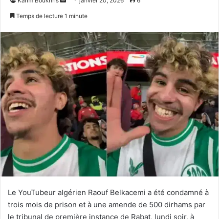
Karim Boukhris
janvier 20, 2026
6
un
Temps de lecture 1 minute
courriel
Le YouTubeur algérien Raouf Belkacemi a été condamné à
trois mois de prison et à une amende de 500 dirhams par
le tribunal de première instance de Rabat, lundi soir, à