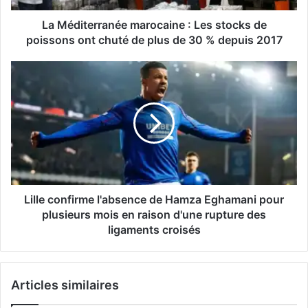
ont
chuté
La Méditerranée marocaine : Les stocks de
de
poissons ont chuté de plus de 30 % depuis 2017
plus
de
Lille
30
confirme
%
l'absence
depuis
de
2017
Hamza
Eghamani
pour
plusieurs
mois
en
Lille confirme l'absence de Hamza Eghamani pour
raison
plusieurs mois en raison d'une rupture des
d'une
ligaments croisés
rupture
des
ligaments
Articles similaires
croisés