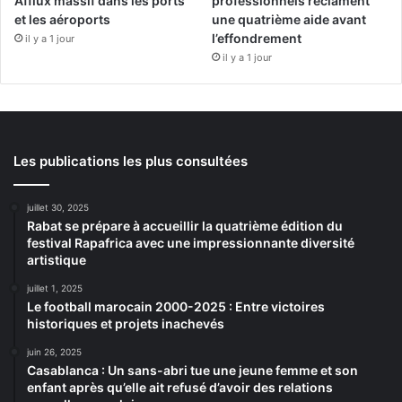
Afflux massif dans les ports
professionnels réclament
et les aéroports
une quatrième aide avant
l’effondrement
il y a 1 jour
il y a 1 jour
Les publications les plus consultées
juillet 30, 2025
Rabat se prépare à accueillir la quatrième édition du
festival Rapafrica avec une impressionnante diversité
artistique
juillet 1, 2025
Le football marocain 2000-2025 : Entre victoires
historiques et projets inachevés
juin 26, 2025
Casablanca : Un sans-abri tue une jeune femme et son
enfant après qu’elle ait refusé d’avoir des relations