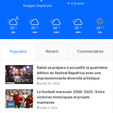
4.14 km/h
Nuages Dispersés
29
35
36
35
35
℃
℃
℃
℃
℃
jeu
ven
sam
dim
lun
Populaire
Récent
Commentaires
Rabat se prépare à accueillir la quatrième
édition du festival Rapafrica avec une
impressionnante diversité artistique
juillet 30, 2025
Le football marocain 2000-2025 : Entre
victoires historiques et projets
inachevés
juillet 1, 2025