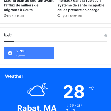
Madrid était au courant avant
mentaux dans la rue et un
l’afflux de milliers de
système de santé incapable
migrants à Ceuta
de les prendre en charge
il y a 3 jours
il y a 1 semaine
تابعنا
2 700
متابعون
Weather
28
℃
Rabat, MA
29º - 28º
32%