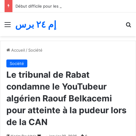
Début difficile pour les « jeunes lions » du basket… Le Maroc s’incline face au Mali lors du match d’ouverture de la Coupe d’Afrique des nations
إم ٢٤ برس
Menu
R
Accueil
/
Société
Société
Le tribunal de Rabat
condamne le YouTubeur
algérien Raouf Belkacemi
pour atteinte à la pudeur lors
de la CAN
Envoyer