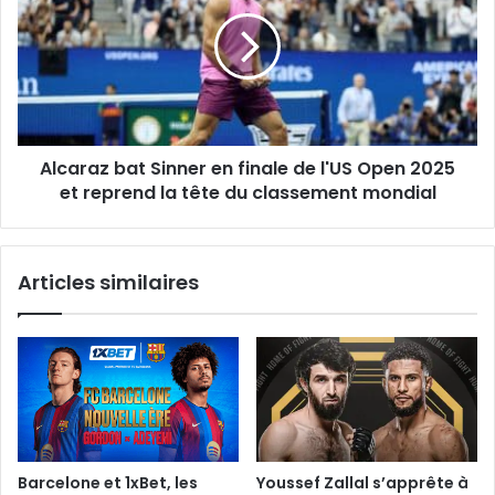
des
Sinner
années
en
avant
finale
le
de
diagnostic
l'US
conventionnel
Open
2025
Alcaraz bat Sinner en finale de l'US Open 2025
et
reprend
et reprend la tête du classement mondial
la
tête
du
Articles similaires
classement
mondial
Barcelone et 1xBet, les
Youssef Zallal s’apprête à