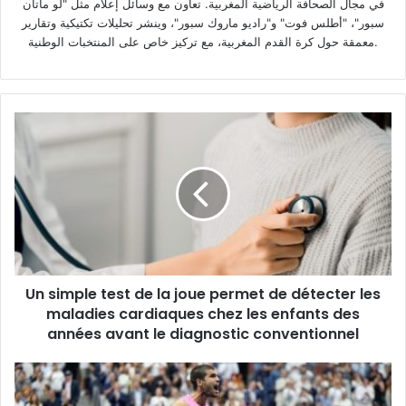
في مجال الصحافة الرياضية المغربية. تعاون مع وسائل إعلام مثل "لو ماتان
سبور"، "أطلس فوت" و"راديو ماروك سبور"، وينشر تحليلات تكتيكية وتقارير
معمقة حول كرة القدم المغربية، مع تركيز خاص على المنتخبات الوطنية.
Un
simple
test
de
la
joue
permet
de
détecter
Un simple test de la joue permet de détecter les
les
maladies
maladies cardiaques chez les enfants des
cardiaques
années avant le diagnostic conventionnel
chez
les
Alcaraz
enfants
bat