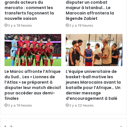
grands acteurs du
disputer un combat
mercato : comment les
majeur à Istanbul… Le
transferts façonnent la
Marocain affrontera la
nouvelle saison
légende Zabiet
il y a 18 heures
il y a 19 heures
Le Maroc affronte l’Afrique
L’équipe universitaire de
du Sud… Les « Lionnes de
basket-ball motive les
l’Atlas » se préparent à
jeunes Marocains avant la
disputer leur match décisif
bataille pour l’Afrique… Un
pour accéder aux demi-
dernier message
finales
d’encouragement à Salé
il y a 19 heures
il y a 23 heures