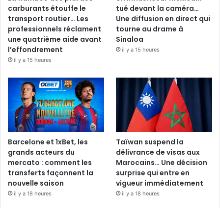
carburants étouffe le
tué devant la caméra…
transport routier… Les
Une diffusion en direct qui
professionnels réclament
tourne au drame à
une quatrième aide avant
Sinaloa
l’effondrement
il y a 15 heures
il y a 15 heures
Barcelone et 1xBet, les
Taïwan suspend la
grands acteurs du
délivrance de visas aux
mercato : comment les
Marocains… Une décision
transferts façonnent la
surprise qui entre en
nouvelle saison
vigueur immédiatement
il y a 18 heures
il y a 18 heures