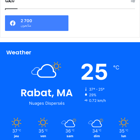
تابعنا
2 700
متابعون
Weather
25
℃
Rabat, MA
37º - 25º
29%
0.72 km/h
Nuages Dispersés
37
35
36
34
35
℃
℃
℃
℃
℃
jeu
ven
sam
dim
lun