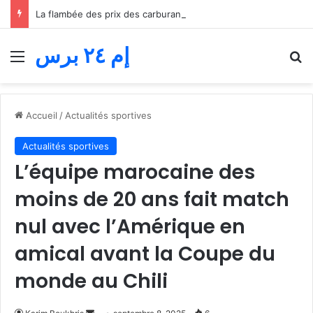
La flambée des prix des carburants étouffe le transport routier… Les professionnels réclament une quatrième aide avant l’effondrement
إم ٢٤ برس
Menu
R
Accueil
/
Actualités sportives
Actualités sportives
L’équipe marocaine des
moins de 20 ans fait match
nul avec l’Amérique en
amical avant la Coupe du
monde au Chili
Envoyer