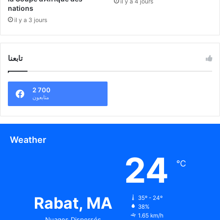
il y a 4 jours
nations
il y a 3 jours
تابعنا
2 700
متابعون
Weather
24
℃
Rabat, MA
35º - 24º
38%
1.65 km/h
Nuages Dispersés