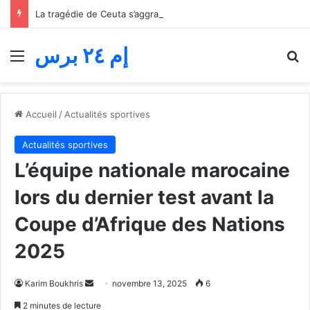
La tragédie de Ceuta s’aggrave… Le bilan de la tentative de franchissement s’élève désormais à 82 morts
إم ٢٤ برس
Menu
R
Accueil
/
Actualités sportives
Actualités sportives
L’équipe nationale marocaine
lors du dernier test avant la
Coupe d’Afrique des Nations
2025
Envoyer
Karim Boukhris
novembre 13, 2025
6
un
2 minutes de lecture