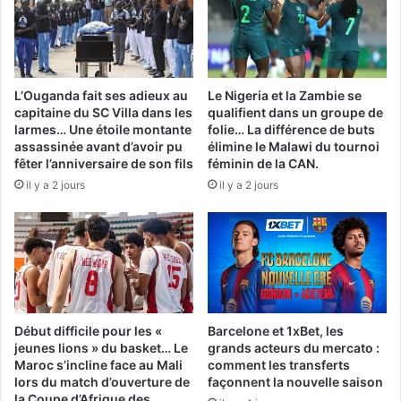
L’Ouganda fait ses adieux au
Le Nigeria et la Zambie se
capitaine du SC Villa dans les
qualifient dans un groupe de
larmes… Une étoile montante
folie… La différence de buts
assassinée avant d’avoir pu
élimine le Malawi du tournoi
fêter l’anniversaire de son fils
féminin de la CAN.
il y a 2 jours
il y a 2 jours
Début difficile pour les «
Barcelone et 1xBet, les
jeunes lions » du basket… Le
grands acteurs du mercato :
Maroc s’incline face au Mali
comment les transferts
lors du match d’ouverture de
façonnent la nouvelle saison
la Coupe d’Afrique des