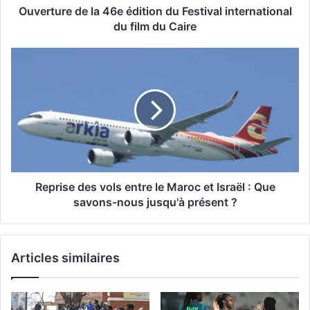
film
Ouverture de la 46e édition du Festival international
du
du film du Caire
Caire
Reprise
des
vols
entre
le
Maroc
et
Israël
:
Que
Reprise des vols entre le Maroc et Israël : Que
savons-
savons-nous jusqu'à présent ?
nous
jusqu'à
présent
Articles similaires
?