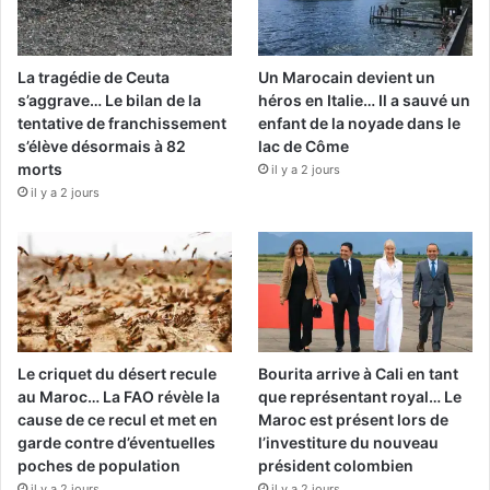
La tragédie de Ceuta
Un Marocain devient un
s’aggrave… Le bilan de la
héros en Italie… Il a sauvé un
tentative de franchissement
enfant de la noyade dans le
s’élève désormais à 82
lac de Côme
morts
il y a 2 jours
il y a 2 jours
Le criquet du désert recule
Bourita arrive à Cali en tant
au Maroc… La FAO révèle la
que représentant royal… Le
cause de ce recul et met en
Maroc est présent lors de
garde contre d’éventuelles
l’investiture du nouveau
poches de population
président colombien
il y a 2 jours
il y a 2 jours