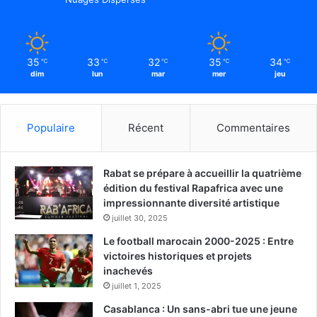
35
33
32
35
34
℃
℃
℃
℃
℃
dim
lun
mar
mer
jeu
Populaire
Récent
Commentaires
Rabat se prépare à accueillir la quatrième
édition du festival Rapafrica avec une
impressionnante diversité artistique
juillet 30, 2025
Le football marocain 2000-2025 : Entre
victoires historiques et projets
inachevés
juillet 1, 2025
Casablanca : Un sans-abri tue une jeune