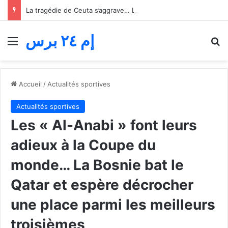
La tragédie de Ceuta s’aggrave… Le bilan de la tentative de franchissement s’élève désormais à 82 morts
إم ٢٤ برس
Menu
R
Accueil
/
Actualités sportives
Actualités sportives
Les « Al-Anabi » font leurs
adieux à la Coupe du
monde… La Bosnie bat le
Qatar et espère décrocher
une place parmi les meilleurs
troisièmes