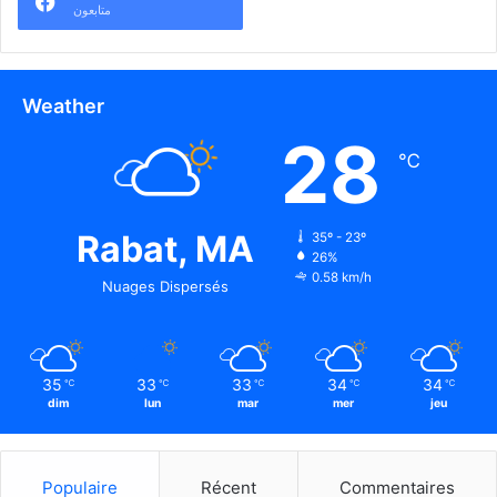
متابعون
Weather
28
℃
Rabat, MA
35º - 23º
26%
0.58 km/h
Nuages Dispersés
35
33
33
34
34
℃
℃
℃
℃
℃
dim
lun
mar
mer
jeu
Populaire
Récent
Commentaires