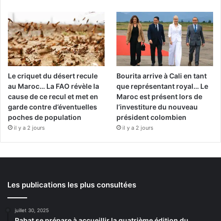
Le criquet du désert recule
Bourita arrive à Cali en tant
au Maroc… La FAO révèle la
que représentant royal… Le
cause de ce recul et met en
Maroc est présent lors de
garde contre d’éventuelles
l’investiture du nouveau
poches de population
président colombien
il y a 2 jours
il y a 2 jours
Les publications les plus consultées
juillet 30, 2025
Rabat se prépare à accueillir la quatrième édition du