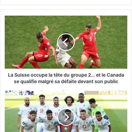
La
Suisse
occupe
la
tête
du
groupe
2…
et
le
La Suisse occupe la tête du groupe 2… et le Canada
Canada
se qualifie malgré sa défaite devant son public
se
qualifie
Le
malgré
Maroc
sa
renverse
défaite
la
devant
situation
son
face
public
à