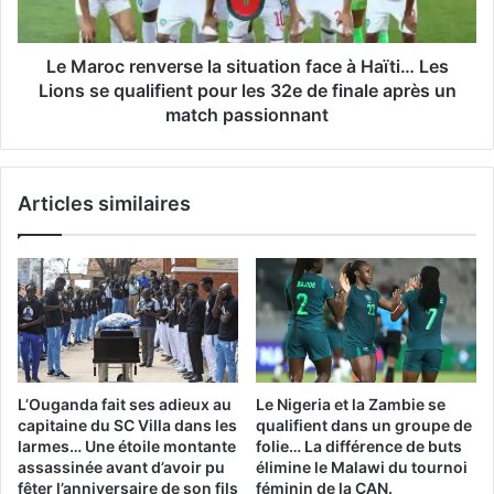
Haïti…
Les
Lions
Le Maroc renverse la situation face à Haïti… Les
se
Lions se qualifient pour les 32e de finale après un
qualifient
match passionnant
pour
les
32e
Articles similaires
de
finale
après
un
match
passionnant
L’Ouganda fait ses adieux au
Le Nigeria et la Zambie se
capitaine du SC Villa dans les
qualifient dans un groupe de
larmes… Une étoile montante
folie… La différence de buts
assassinée avant d’avoir pu
élimine le Malawi du tournoi
fêter l’anniversaire de son fils
féminin de la CAN.