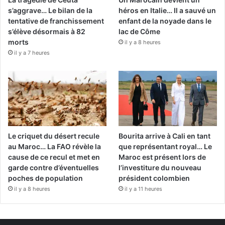
s’aggrave… Le bilan de la
héros en Italie… Il a sauvé un
tentative de franchissement
enfant de la noyade dans le
s’élève désormais à 82
lac de Côme
morts
il y a 8 heures
il y a 7 heures
Le criquet du désert recule
Bourita arrive à Cali en tant
au Maroc… La FAO révèle la
que représentant royal… Le
cause de ce recul et met en
Maroc est présent lors de
garde contre d’éventuelles
l’investiture du nouveau
poches de population
président colombien
il y a 8 heures
il y a 11 heures