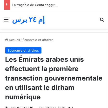
La tragédie de Ceuta s’aggrave… Le bilan de la tentative de franchissement s’élève désormais à 82 morts
إم ٢٤ برس
Menu
R
Accueil
/
Économie et affaires
Économie et affaires
Les Émirats arabes unis
effectuent la première
transaction gouvernementale
en utilisant le dirham
numérique
Envoyer