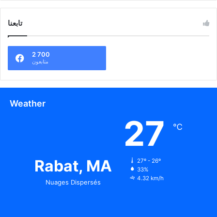
تابعنا
2 700
متابعون
Weather
27
℃
Rabat, MA
27º - 26º
33%
4.32 km/h
Nuages Dispersés