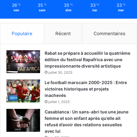
26
35
35
33
33
℃
℃
℃
℃
℃
ven
sam
dim
lun
mar
Populaire
Récent
Commentaires
Rabat se prépare à accueillir la quatrième
édition du festival Rapafrica avec une
impressionnante diversité artistique
juillet 30, 2025
Le football marocain 2000-2025 : Entre
victoires historiques et projets
inachevés
juillet 1, 2025
Casablanca : Un sans-abri tue une jeune
femme et son enfant après qu’elle ait
refusé d’avoir des relations sexuelles
avec lui