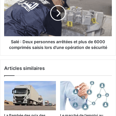
islamique
Deux
personnes
arrêtées
et
plus
de
6000
comprimés
Salé : Deux personnes arrêtées et plus de 6000
saisis
comprimés saisis lors d'une opération de sécurité
lors
d'une
opération
Articles similaires
de
sécurité
La flambée des prix des
Le marché de l’emploi au