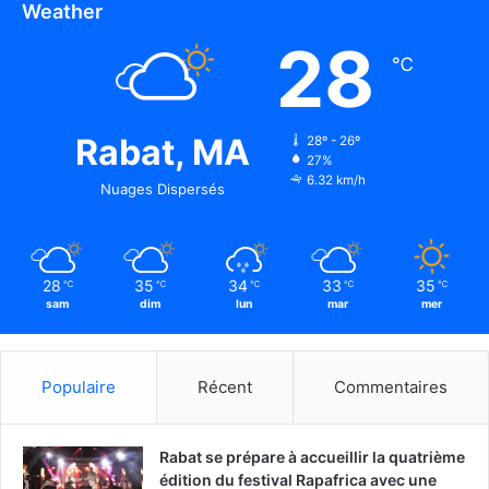
Weather
28
℃
Rabat, MA
28º - 26º
27%
6.32 km/h
Nuages Dispersés
28
35
34
33
35
℃
℃
℃
℃
℃
sam
dim
lun
mar
mer
Populaire
Récent
Commentaires
Rabat se prépare à accueillir la quatrième
édition du festival Rapafrica avec une