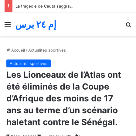
La tragédie de Ceuta s’aggrave… Le bilan de la tentative de franchissement s’élève désormais à 82 morts
إم ٢٤ برس
Menu
R
Accueil
/
Actualités sportives
Actualités sportives
Les Lionceaux de l’Atlas ont
été éliminés de la Coupe
d’Afrique des moins de 17
ans au terme d’un scénario
haletant contre le Sénégal.
Envoyer