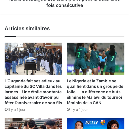
en
fois consécutive
finale
de
la
Articles similaires
Ligue
des
champions
pour
la
deuxième
fois
consécutive
L’Ouganda fait ses adieux au
Le Nigeria et la Zambie se
capitaine du SC Villa dans les
qualifient dans un groupe de
larmes… Une étoile montante
folie… La différence de buts
assassinée avant d’avoir pu
élimine le Malawi du tournoi
fêter l’anniversaire de son fils
féminin de la CAN.
il y a 1 jour
il y a 1 jour