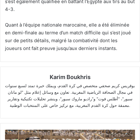
s’est également qualifiée en battant l’Egypte aux tirs au but
4-3.
Quant à l’équipe nationale marocaine, elle a été éliminée
en demi-finale au terme d’un match difficile qui s’est joué
sur de petits détails, malgré la combativité dont les
joueurs ont fait preuve jusqu’aux derniers instants.
Karim Boukhris
بوقريس كريم صحفي متخصص في كرة القدم، ويملك خبرة تمتد لسبع سنوات
في مجال الصحافة الرياضية المغربية. تعاون مع وسائل إعلام مثل "لو ماتان
سبور"، "أطلس فوت" و"راديو ماروك سبور"، وينشر تحليلات تكتيكية وتقارير
معمقة حول كرة القدم المغربية، مع تركيز خاص على المنتخبات الوطنية.
La
chaleur