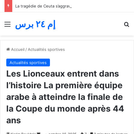
La tragédie de Ceuta s’aggrave… Le bilan de la tentative de franchissement s’élève désormais à 82 morts
إم ٢٤ برس
Menu
R
Accueil
/
Actualités sportives
Actualités sportives
Les Lionceaux entrent dans
l’histoire La première équipe
arabe à atteindre la finale de
la Coupe du monde après 44
ans
Envoyer