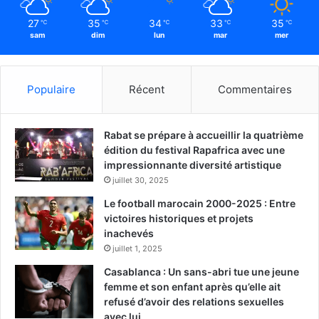
27
35
34
33
35
℃
℃
℃
℃
℃
sam
dim
lun
mar
mer
Populaire
Récent
Commentaires
Rabat se prépare à accueillir la quatrième
édition du festival Rapafrica avec une
impressionnante diversité artistique
juillet 30, 2025
Le football marocain 2000-2025 : Entre
victoires historiques et projets
inachevés
juillet 1, 2025
Casablanca : Un sans-abri tue une jeune
femme et son enfant après qu’elle ait
refusé d’avoir des relations sexuelles
avec lui