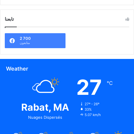
تابعنا
2 700
متابعون
Weather
27
℃
Rabat, MA
27º - 26º
33%
5.07 km/h
Nuages Dispersés