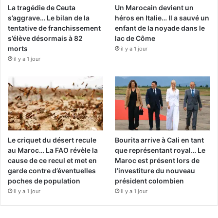
La tragédie de Ceuta
Un Marocain devient un
s’aggrave… Le bilan de la
héros en Italie… Il a sauvé un
tentative de franchissement
enfant de la noyade dans le
s’élève désormais à 82
lac de Côme
morts
il y a 1 jour
il y a 1 jour
Le criquet du désert recule
Bourita arrive à Cali en tant
au Maroc… La FAO révèle la
que représentant royal… Le
cause de ce recul et met en
Maroc est présent lors de
garde contre d’éventuelles
l’investiture du nouveau
poches de population
président colombien
il y a 1 jour
il y a 1 jour