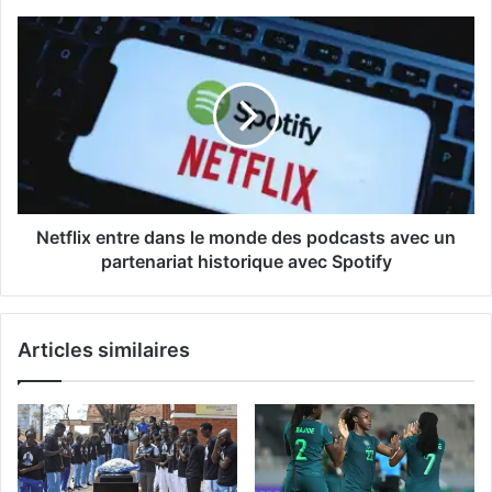
Netflix
entre
dans
le
monde
des
podcasts
avec
un
partenariat
Netflix entre dans le monde des podcasts avec un
historique
partenariat historique avec Spotify
avec
Spotify
Articles similaires