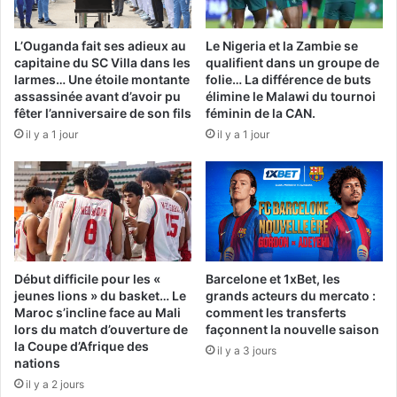
L’Ouganda fait ses adieux au
Le Nigeria et la Zambie se
capitaine du SC Villa dans les
qualifient dans un groupe de
larmes… Une étoile montante
folie… La différence de buts
assassinée avant d’avoir pu
élimine le Malawi du tournoi
fêter l’anniversaire de son fils
féminin de la CAN.
il y a 1 jour
il y a 1 jour
Début difficile pour les «
Barcelone et 1xBet, les
jeunes lions » du basket… Le
grands acteurs du mercato :
Maroc s’incline face au Mali
comment les transferts
lors du match d’ouverture de
façonnent la nouvelle saison
la Coupe d’Afrique des
il y a 3 jours
nations
il y a 2 jours