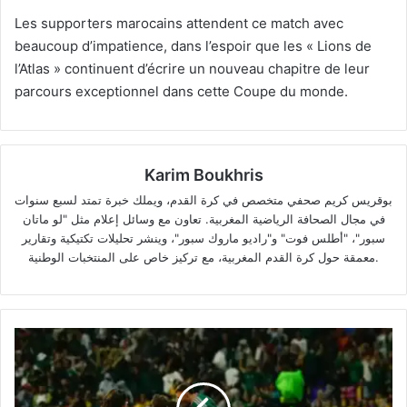
Les supporters marocains attendent ce match avec
beaucoup d’impatience, dans l’espoir que les « Lions de
l’Atlas » continuent d’écrire un nouveau chapitre de leur
parcours exceptionnel dans cette Coupe du monde.
Karim Boukhris
بوقريس كريم صحفي متخصص في كرة القدم، ويملك خبرة تمتد لسبع سنوات
في مجال الصحافة الرياضية المغربية. تعاون مع وسائل إعلام مثل "لو ماتان
سبور"، "أطلس فوت" و"راديو ماروك سبور"، وينشر تحليلات تكتيكية وتقارير
معمقة حول كرة القدم المغربية، مع تركيز خاص على المنتخبات الوطنية.
La
joie
du
Mexique