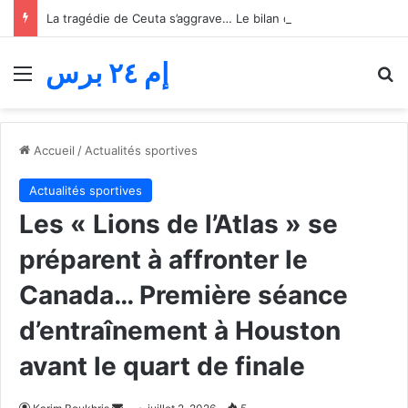
La tragédie de Ceuta s’aggrave… Le bilan de la tentative de franchissement s’élève désormais à 82 morts
إم ٢٤ برس
Menu
R
Accueil
/
Actualités sportives
Actualités sportives
Les « Lions de l’Atlas » se
préparent à affronter le
Canada… Première séance
d’entraînement à Houston
avant le quart de finale
Envoyer