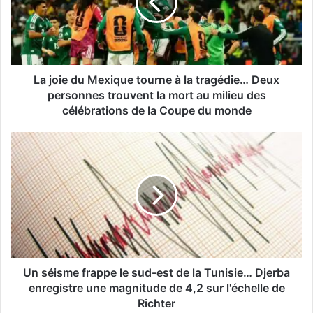
tourne
à
la
tragédie…
Deux
personnes
La joie du Mexique tourne à la tragédie… Deux
trouvent
personnes trouvent la mort au milieu des
la
célébrations de la Coupe du monde
mort
au
Un
milieu
séisme
des
frappe
célébrations
le
de
sud-
la
est
Coupe
de
du
la
monde
Tunisie…
Djerba
Un séisme frappe le sud-est de la Tunisie… Djerba
enregistre
enregistre une magnitude de 4,2 sur l'échelle de
une
Richter