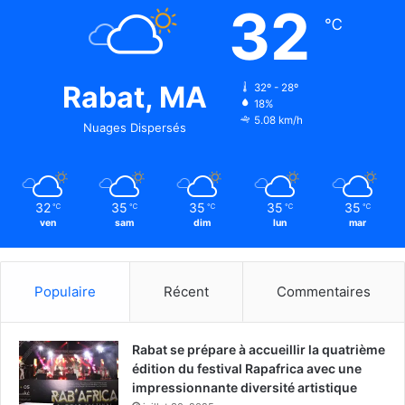
32
℃
Rabat, MA
32º - 28º
18%
5.08 km/h
Nuages Dispersés
32
35
35
35
35
℃
℃
℃
℃
℃
ven
sam
dim
lun
mar
Populaire
Récent
Commentaires
Rabat se prépare à accueillir la quatrième
édition du festival Rapafrica avec une
impressionnante diversité artistique