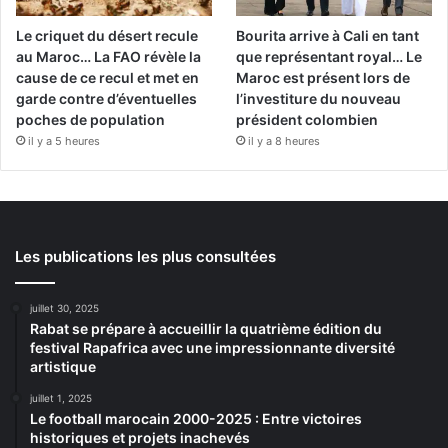
Le criquet du désert recule
Bourita arrive à Cali en tant
au Maroc… La FAO révèle la
que représentant royal… Le
cause de ce recul et met en
Maroc est présent lors de
garde contre d’éventuelles
l’investiture du nouveau
poches de population
président colombien
il y a 5 heures
il y a 8 heures
Les publications les plus consultées
juillet 30, 2025
Rabat se prépare à accueillir la quatrième édition du
festival Rapafrica avec une impressionnante diversité
artistique
juillet 1, 2025
Le football marocain 2000-2025 : Entre victoires
historiques et projets inachevés