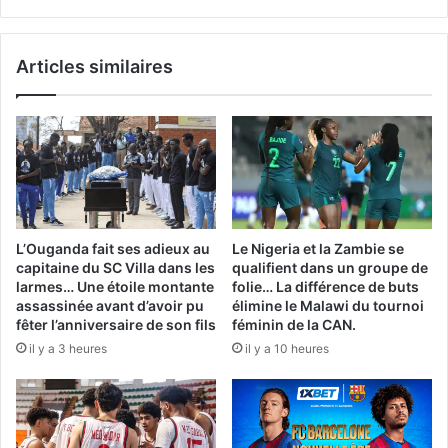
magnitude
de
4,2
Articles similaires
sur
l'échelle
de
Richter
L’Ouganda fait ses adieux au
Le Nigeria et la Zambie se
capitaine du SC Villa dans les
qualifient dans un groupe de
larmes… Une étoile montante
folie… La différence de buts
assassinée avant d’avoir pu
élimine le Malawi du tournoi
fêter l’anniversaire de son fils
féminin de la CAN.
il y a 3 heures
il y a 10 heures