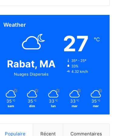
Weather
27
℃
Rabat, MA
35º - 25º
33%
4.32 km/h
Nuages Dispersés
35
35
33
33
35
℃
℃
℃
℃
℃
sam
dim
lun
mar
mer
Populaire
Récent
Commentaires