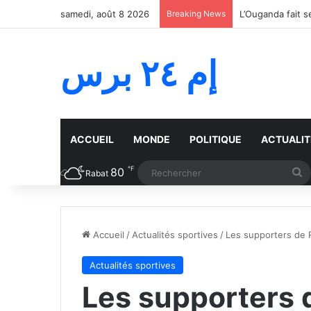
samedi, août 8 2026
Breaking News
إم ٢٤ برس
ACCUEIL
MONDE
POLITIQUE
ACTUALIT
℉
80
R
Rabat
Accueil
/
Actualités sportives
/
Les supporters de R
Actualités sportives
Les supporters 