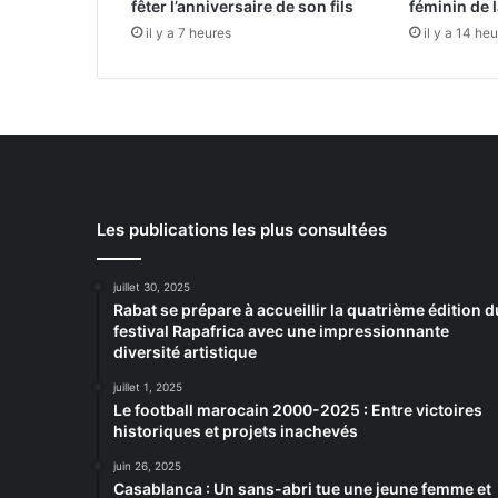
fêter l’anniversaire de son fils
féminin de 
il y a 7 heures
il y a 14 he
Les publications les plus consultées
juillet 30, 2025
Rabat se prépare à accueillir la quatrième édition d
festival Rapafrica avec une impressionnante
diversité artistique
juillet 1, 2025
Le football marocain 2000-2025 : Entre victoires
historiques et projets inachevés
juin 26, 2025
Casablanca : Un sans-abri tue une jeune femme et