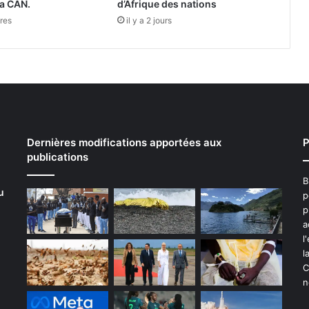
la CAN.
d’Afrique des nations
ures
il y a 2 jours
Dernières modifications apportées aux
P
publications
B
u
p
p
a
l
l
C
n