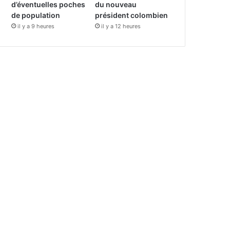
d’éventuelles poches
du nouveau
de population
président colombien
il y a 9 heures
il y a 12 heures