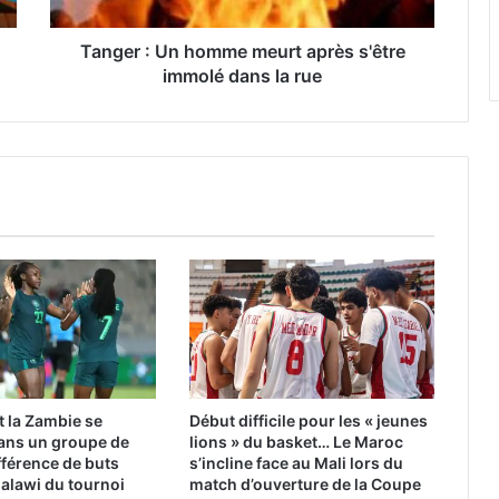
immolé
dans
la
Tanger : Un homme meurt après s'être
rue
immolé dans la rue
t la Zambie se
Début difficile pour les « jeunes
dans un groupe de
lions » du basket… Le Maroc
ifférence de buts
s’incline face au Mali lors du
Malawi du tournoi
match d’ouverture de la Coupe