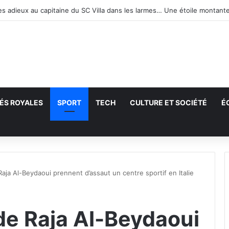
ÉS ROYALES
SPORT
TECH
CULTURE ET SOCIÉTÉ
É
echercher
aja Al-Beydaoui prennent d’assaut un centre sportif en Italie
de Raja Al-Beydaoui