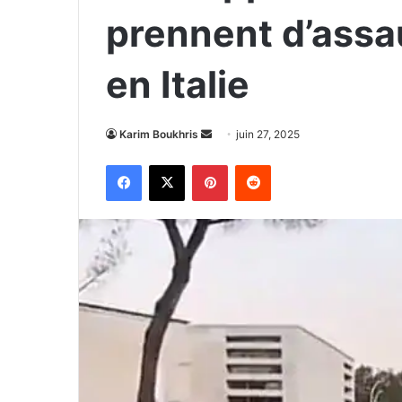
prennent d’assau
en Italie
Envoyer
Karim Boukhris
juin 27, 2025
un
Facebook
X
Pinterest
Reddit
courriel