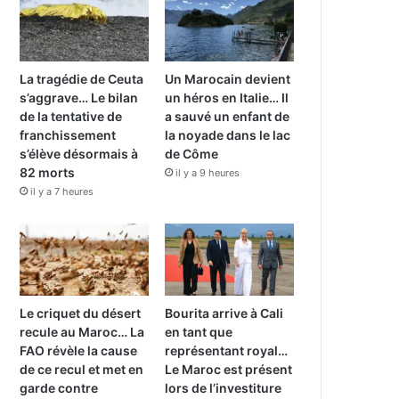
La tragédie de Ceuta
Un Marocain devient
s’aggrave… Le bilan
un héros en Italie… Il
de la tentative de
a sauvé un enfant de
franchissement
la noyade dans le lac
s’élève désormais à
de Côme
82 morts
il y a 9 heures
il y a 7 heures
Le criquet du désert
Bourita arrive à Cali
recule au Maroc… La
en tant que
FAO révèle la cause
représentant royal…
de ce recul et met en
Le Maroc est présent
garde contre
lors de l’investiture