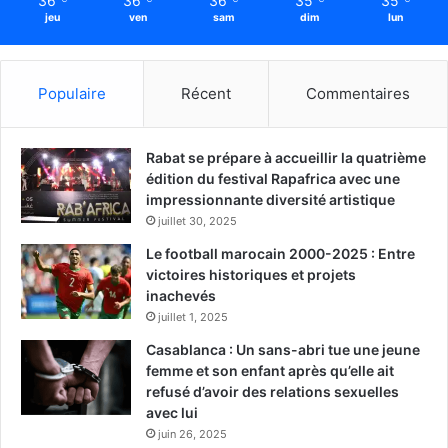
36
36
36
35
35
jeu
ven
sam
dim
lun
Populaire
Récent
Commentaires
Rabat se prépare à accueillir la quatrième
édition du festival Rapafrica avec une
impressionnante diversité artistique
juillet 30, 2025
Le football marocain 2000-2025 : Entre
victoires historiques et projets
inachevés
juillet 1, 2025
Casablanca : Un sans-abri tue une jeune
femme et son enfant après qu’elle ait
refusé d’avoir des relations sexuelles
avec lui
juin 26, 2025