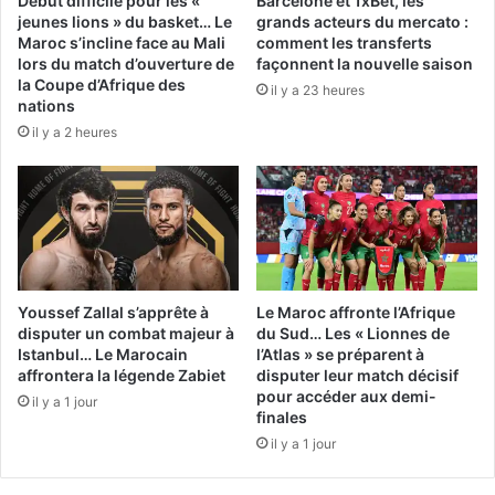
Début difficile pour les «
Barcelone et 1xBet, les
jeunes lions » du basket… Le
grands acteurs du mercato :
Maroc s’incline face au Mali
comment les transferts
lors du match d’ouverture de
façonnent la nouvelle saison
la Coupe d’Afrique des
il y a 23 heures
nations
il y a 2 heures
Youssef Zallal s’apprête à
Le Maroc affronte l’Afrique
disputer un combat majeur à
du Sud… Les « Lionnes de
Istanbul… Le Marocain
l’Atlas » se préparent à
affrontera la légende Zabiet
disputer leur match décisif
pour accéder aux demi-
il y a 1 jour
finales
il y a 1 jour