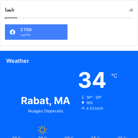
تابعنا
2 700
متابعون
Weather
34
℃
Rabat, MA
36º - 26º
16%
4.53 km/h
Nuages Dispersés
℃
℃
℃
℃
℃