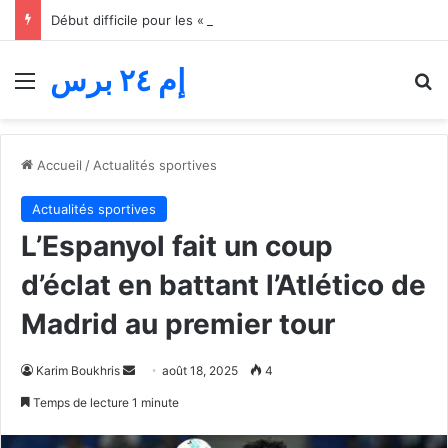
Début difficile pour les « jeunes lions » du basket… Le Maroc s’incline face au Mali lors du match d’ouverture de la Coupe d’Afrique des nations
إم ٢٤ برس
Menu
R
Accueil
/
Actualités sportives
Actualités sportives
L’Espanyol fait un coup
d’éclat en battant l’Atlético de
Madrid au premier tour
Envoyer
Karim Boukhris
août 18, 2025
4
un
Temps de lecture 1 minute
courriel