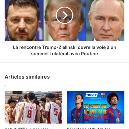
Trump-
Zielinski
ouvre
la
voie
à
un
sommet
La rencontre Trump-Zielinski ouvre la voie à un
trilatéral
sommet trilatéral avec Poutine
avec
Poutine
Articles similaires