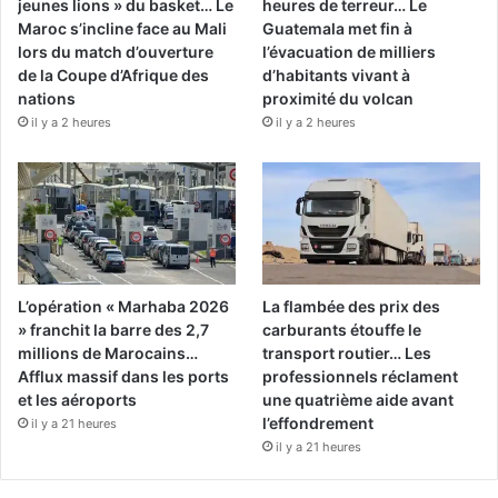
jeunes lions » du basket… Le
heures de terreur… Le
Maroc s’incline face au Mali
Guatemala met fin à
lors du match d’ouverture
l’évacuation de milliers
de la Coupe d’Afrique des
d’habitants vivant à
nations
proximité du volcan
il y a 2 heures
il y a 2 heures
L’opération « Marhaba 2026
La flambée des prix des
» franchit la barre des 2,7
carburants étouffe le
millions de Marocains…
transport routier… Les
Afflux massif dans les ports
professionnels réclament
et les aéroports
une quatrième aide avant
l’effondrement
il y a 21 heures
il y a 21 heures