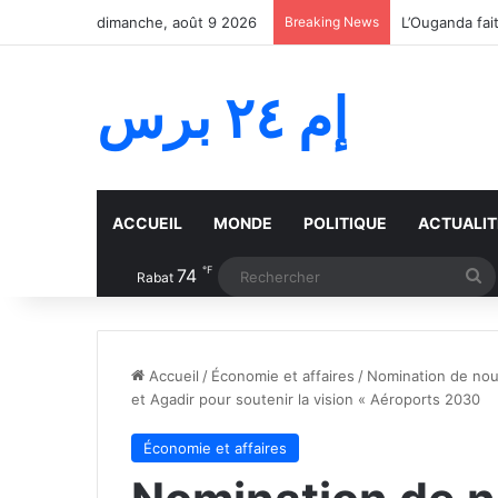
dimanche, août 9 2026
Breaking News
إم ٢٤ برس
ACCUEIL
MONDE
POLITIQUE
ACTUALIT
℉
74
R
Rabat
Accueil
/
Économie et affaires
/
Nomination de nou
et Agadir pour soutenir la vision « Aéroports 2030
Économie et affaires