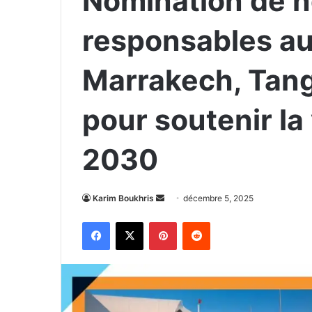
Nomination de 
responsables au
Marrakech, Tang
pour soutenir la
2030
Envoyer
Karim Boukhris
décembre 5, 2025
un
Facebook
X
Pinterest
Reddit
courriel