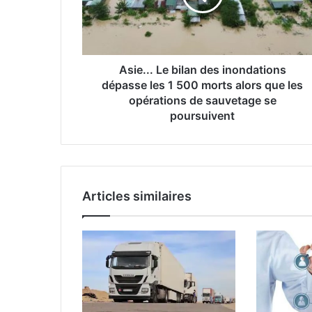
dépasse
les
1
500
morts
Asie... Le bilan des inondations
alors
dépasse les 1 500 morts alors que les
que
opérations de sauvetage se
les
poursuivent
opérations
de
sauvetage
se
poursuivent
Articles similaires