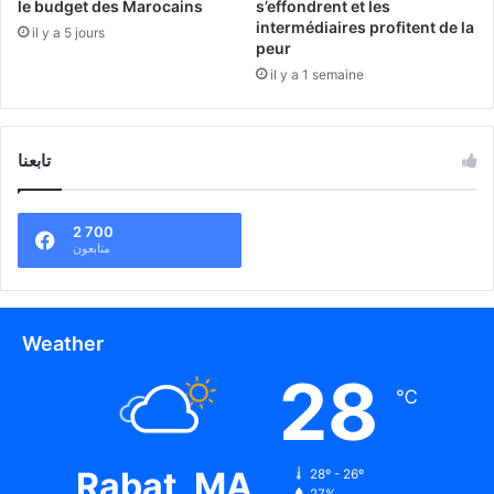
le budget des Marocains
s’effondrent et les
intermédiaires profitent de la
il y a 5 jours
peur
il y a 1 semaine
تابعنا
2 700
متابعون
Weather
28
℃
Rabat, MA
28º - 26º
27%