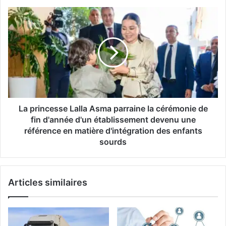
qualification
La
d'un
princesse
but
Lalla
décisif
Asma
parraine
la
cérémonie
de
fin
d'année
La princesse Lalla Asma parraine la cérémonie de
d'un
fin d'année d'un établissement devenu une
établissement
référence en matière d'intégration des enfants
devenu
sourds
une
référence
en
matière
Articles similaires
d'intégration
des
enfants
sourds