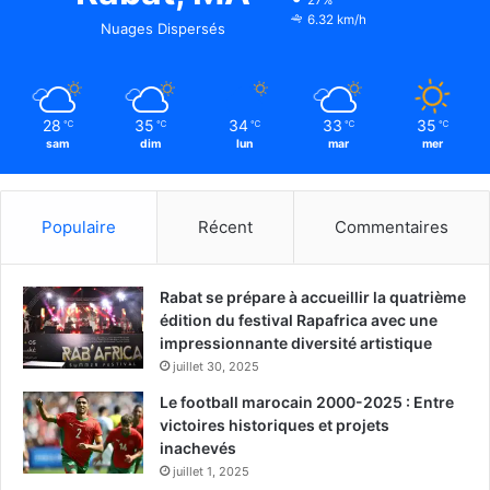
6.32 km/h
Nuages Dispersés
28
35
34
33
35
℃
℃
℃
℃
℃
sam
dim
lun
mar
mer
Populaire
Récent
Commentaires
Rabat se prépare à accueillir la quatrième
édition du festival Rapafrica avec une
impressionnante diversité artistique
juillet 30, 2025
Le football marocain 2000-2025 : Entre
victoires historiques et projets
inachevés
juillet 1, 2025