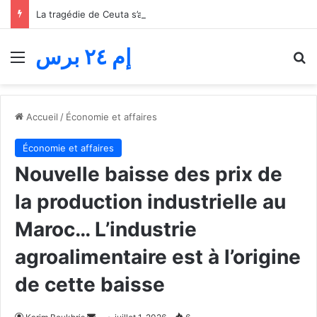
La tragédie de Ceuta s’aggrave… Le bilan de la tentative de franchissement s’élève désormais à 82 morts
إم ٢٤ برس
Menu
R
Accueil
/
Économie et affaires
Économie et affaires
Nouvelle baisse des prix de
la production industrielle au
Maroc… L’industrie
agroalimentaire est à l’origine
de cette baisse
Envoyer