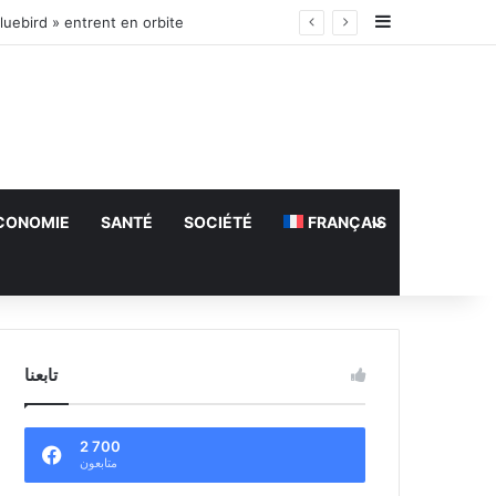
Sidebar (barr
luebird » entrent en orbite
CONOMIE
SANTÉ
SOCIÉTÉ
FRANÇAIS
تابعنا
2 700
متابعون