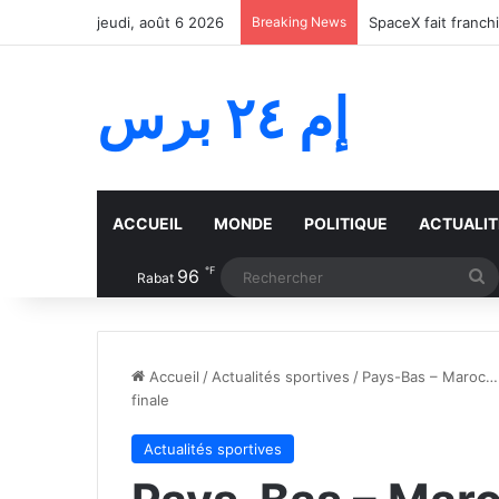
jeudi, août 6 2026
Breaking News
SpaceX fait franch
إم ٢٤ برس
ACCUEIL
MONDE
POLITIQUE
ACTUALIT
℉
96
R
Rabat
Accueil
/
Actualités sportives
/
Pays-Bas – Maroc… 
finale
Actualités sportives