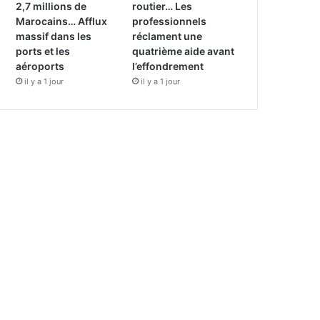
2,7 millions de
routier… Les
Marocains… Afflux
professionnels
massif dans les
réclament une
ports et les
quatrième aide avant
aéroports
l’effondrement
il y a 1 jour
il y a 1 jour