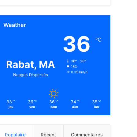
Weather
36
℃
Rabat, MA
36º - 28º
13%
0.35 km/h
Nuages Dispersés
33
36
36
34
35
℃
℃
℃
℃
℃
jeu
ven
sam
dim
lun
Populaire
Récent
Commentaires