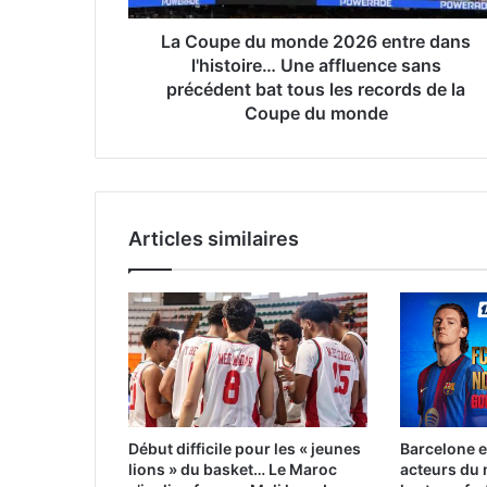
Une
affluence
La Coupe du monde 2026 entre dans
sans
l'histoire… Une affluence sans
précédent
précédent bat tous les records de la
bat
Coupe du monde
tous
les
records
de
la
Articles similaires
Coupe
du
monde
Début difficile pour les « jeunes
Barcelone e
lions » du basket… Le Maroc
acteurs du