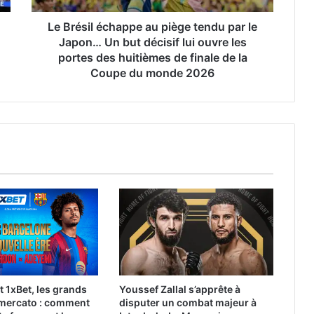
Japon…
Un
Le Brésil échappe au piège tendu par le
but
Japon… Un but décisif lui ouvre les
décisif
portes des huitièmes de finale de la
lui
Coupe du monde 2026
ouvre
les
portes
des
huitièmes
de
finale
de
la
Coupe
du
monde
2026
t 1xBet, les grands
Youssef Zallal s’apprête à
 mercato : comment
disputer un combat majeur à