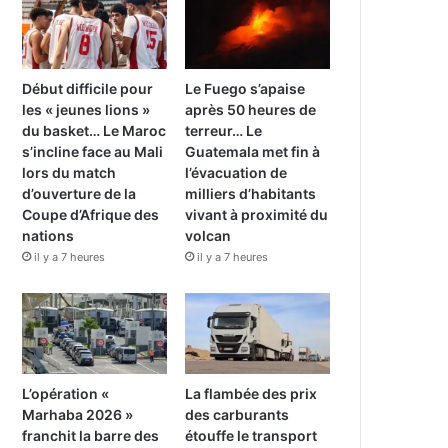
Début difficile pour
Le Fuego s’apaise
les « jeunes lions »
après 50 heures de
du basket… Le Maroc
terreur… Le
s’incline face au Mali
Guatemala met fin à
lors du match
l’évacuation de
d’ouverture de la
milliers d’habitants
Coupe d’Afrique des
vivant à proximité du
nations
volcan
il y a 7 heures
il y a 7 heures
L’opération «
La flambée des prix
Marhaba 2026 »
des carburants
franchit la barre des
étouffe le transport