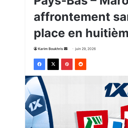
Pays-Bas – Mar
affrontement sa
place en huitièm
Envoyer
Karim Boukhris
juin 29, 2026
un
Facebook
X
Pinterest
Reddit
courriel