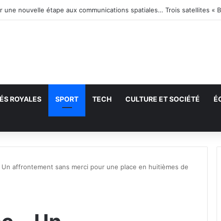
ir une nouvelle étape aux communications spatiales… Trois satellites « B
ÉS ROYALES
SPORT
TECH
CULTURE ET SOCIÉTÉ
É
echercher
Un affrontement sans merci pour une place en huitièmes de