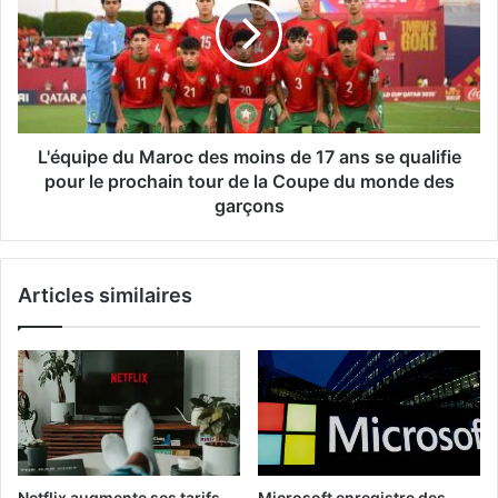
sa
des
ruse
moins
de
17
ans
se
qualifie
L'équipe du Maroc des moins de 17 ans se qualifie
pour
pour le prochain tour de la Coupe du monde des
le
garçons
prochain
tour
de
Articles similaires
la
Coupe
du
monde
des
garçons
Netflix augmente ses tarifs
Microsoft enregistre des