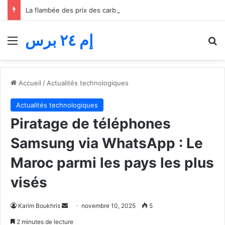
La flambée des prix des carburants étouffe le transport routier… Les professionnels réclament une quatrième aide avant l’effondrement
إم ٢٤ برس
Menu
R
Accueil
/
Actualités technologiques
Actualités technologiques
Piratage de téléphones
Samsung via WhatsApp : Le
Maroc parmi les pays les plus
visés
Envoyer
Karim Boukhris
novembre 10, 2025
5
un
2 minutes de lecture