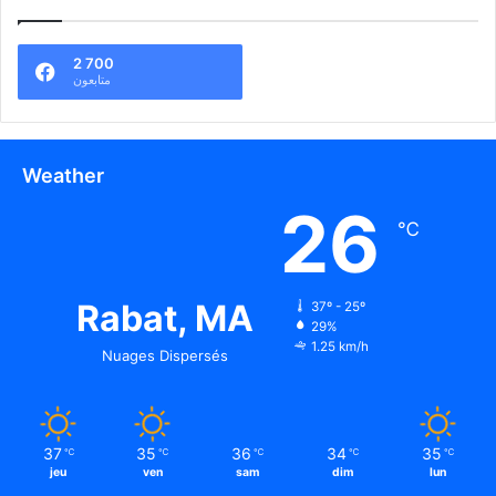
2 700
متابعون
Weather
26
℃
Rabat, MA
37º - 25º
29%
1.25 km/h
Nuages Dispersés
37
35
36
34
35
℃
℃
℃
℃
℃
jeu
ven
sam
dim
lun