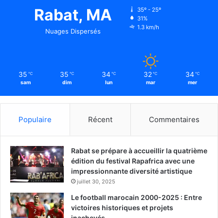
Rabat, MA
35º - 25º
31%
1.3 km/h
Nuages Dispersés
35
35
34
32
34
℃
℃
℃
℃
℃
sam
dim
lun
mar
mer
Populaire
Récent
Commentaires
Rabat se prépare à accueillir la quatrième
édition du festival Rapafrica avec une
impressionnante diversité artistique
juillet 30, 2025
Le football marocain 2000-2025 : Entre
victoires historiques et projets
inachevés