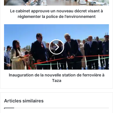
réglementer
la
Le cabinet approuve un nouveau décret visant à
police
réglementer la police de l'environnement
de
l'environnement
Inauguration
de
la
nouvelle
station
de
ferrovière
à
Taza
Inauguration de la nouvelle station de ferrovière à
Taza
Articles similaires