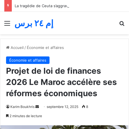
La tragédie de Ceuta s’aggrave… Le bilan de la tentative de franchissement s’élève désormais à 82 morts
إم ٢٤ برس
Menu
R
Accueil
/
Économie et affaires
Économie et affaires
Projet de loi de finances
2026 Le Maroc accélère ses
réformes économiques
Envoyer
Karim Boukhris
septembre 12, 2025
8
un
2 minutes de lecture
courriel