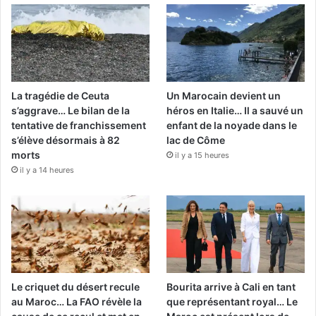
La tragédie de Ceuta
Un Marocain devient un
s’aggrave… Le bilan de la
héros en Italie… Il a sauvé un
tentative de franchissement
enfant de la noyade dans le
s’élève désormais à 82
lac de Côme
morts
il y a 15 heures
il y a 14 heures
Le criquet du désert recule
Bourita arrive à Cali en tant
au Maroc… La FAO révèle la
que représentant royal… Le