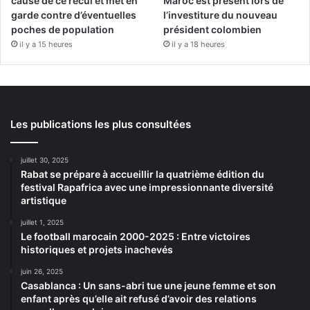
cause de ce recul et met en
Maroc est présent lors de
garde contre d’éventuelles
l’investiture du nouveau
poches de population
président colombien
il y a 15 heures
il y a 18 heures
Les publications les plus consultées
juillet 30, 2025
Rabat se prépare à accueillir la quatrième édition du
festival Rapafrica avec une impressionnante diversité
artistique
juillet 1, 2025
Le football marocain 2000-2025 : Entre victoires
historiques et projets inachevés
juin 26, 2025
Casablanca : Un sans-abri tue une jeune femme et son
enfant après qu’elle ait refusé d’avoir des relations