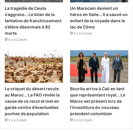
La tragédie de Ceuta
Un Marocain devient un
s’aggrave… Le bilan de la
héros en Italie… Il a sauvé un
tentative de franchissement
enfant de la noyade dans le
s’élève désormais à 82
lac de Côme
morts
il y a 2 jours
il y a 2 jours
Le criquet du désert recule
Bourita arrive à Cali en tant
au Maroc… La FAO révèle la
que représentant royal… Le
cause de ce recul et met en
Maroc est présent lors de
garde contre d’éventuelles
l’investiture du nouveau
poches de population
président colombien
il y a 2 jours
il y a 2 jours