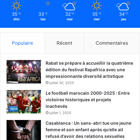
35
33
32
35
34
℃
℃
℃
℃
℃
dim
lun
mar
mer
jeu
Populaire
Récent
Commentaires
Rabat se prépare à accueillir la quatrième
édition du festival Rapafrica avec une
impressionnante diversité artistique
juillet 30, 2025
Le football marocain 2000-2025 : Entre
victoires historiques et projets
inachevés
juillet 1, 2025
Casablanca : Un sans-abri tue une jeune
femme et son enfant après qu’elle ait
refusé d’avoir des relations sexuelles