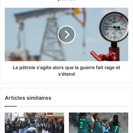
pour
la
Le
quatrième
pétrole
journée
s'agite
alors
que
la
guerre
fait
rage
et
Le pétrole s'agite alors que la guerre fait rage et
s'étend
s'étend
Articles similaires