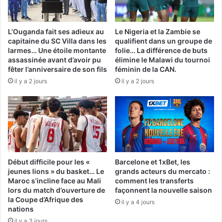
L’Ouganda fait ses adieux au
Le Nigeria et la Zambie se
capitaine du SC Villa dans les
qualifient dans un groupe de
larmes… Une étoile montante
folie… La différence de buts
assassinée avant d’avoir pu
élimine le Malawi du tournoi
fêter l’anniversaire de son fils
féminin de la CAN.
il y a 2 jours
il y a 2 jours
Début difficile pour les «
Barcelone et 1xBet, les
jeunes lions » du basket… Le
grands acteurs du mercato :
Maroc s’incline face au Mali
comment les transferts
lors du match d’ouverture de
façonnent la nouvelle saison
la Coupe d’Afrique des
il y a 4 jours
nations
il y a 3 jours