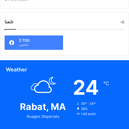
تابعنا
2 700
متابعون
Weather
24
℃
Rabat, MA
35º - 24º
38%
1.65 km/h
Nuages Dispersés