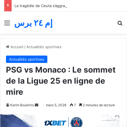
La tragédie de Ceuta s’aggrave… Le bilan de la tentative de franchissement s’élève désormais à 82 morts
إم ٢٤ برس
Menu
R
Accueil
/
Actualités sportives
Actualités sportives
PSG vs Monaco : Le sommet
de la Ligue 25 en ligne de
mire
Envoyer
Karim Boukhris
mars 5, 2026
7
2 minutes de lecture
un
courriel