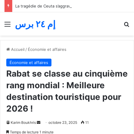
La tragédie de Ceuta s’aggrave… Le bilan de la tentative de franchissement s’élève désormais à 82 morts
إم ٢٤ برس
Menu
R
Accueil
/
Économie et affaires
Économie et affaires
Rabat se classe au cinquième
rang mondial : Meilleure
destination touristique pour
2026 !
Envoyer
Karim Boukhris
octobre 23, 2025
11
un
Temps de lecture 1 minute