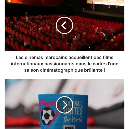
Les
cinémas
marocains
accueillent
des
films
internationaux
passionnants
dans
le
Les cinémas marocains accueillent des films
cadre
internationaux passionnants dans le cadre d'une
d'une
saison cinématographique brûlante !
saison
cinématographique
Le
brûlante
Maroc
!
accueillera
"FIFA
Unite
:
Women's
Series