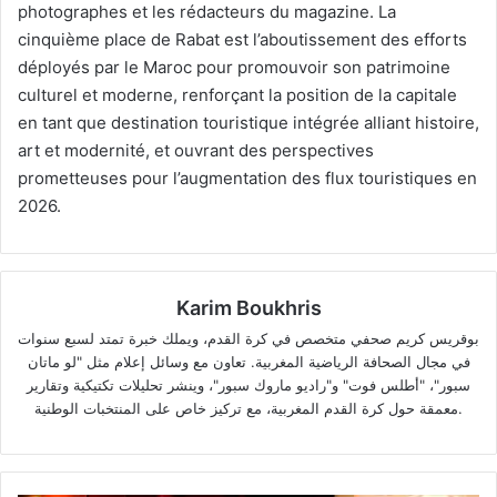
photographes et les rédacteurs du magazine. La
cinquième place de Rabat est l’aboutissement des efforts
déployés par le Maroc pour promouvoir son patrimoine
culturel et moderne, renforçant la position de la capitale
en tant que destination touristique intégrée alliant histoire,
art et modernité, et ouvrant des perspectives
prometteuses pour l’augmentation des flux touristiques en
2026.
Karim Boukhris
بوقريس كريم صحفي متخصص في كرة القدم، ويملك خبرة تمتد لسبع سنوات
في مجال الصحافة الرياضية المغربية. تعاون مع وسائل إعلام مثل "لو ماتان
سبور"، "أطلس فوت" و"راديو ماروك سبور"، وينشر تحليلات تكتيكية وتقارير
معمقة حول كرة القدم المغربية، مع تركيز خاص على المنتخبات الوطنية.