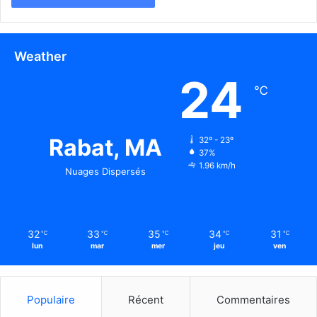
Weather
24
℃
Rabat, MA
32º - 23º
37%
1.96 km/h
Nuages Dispersés
32
33
35
34
31
℃
℃
℃
℃
℃
lun
mar
mer
jeu
ven
Populaire
Récent
Commentaires