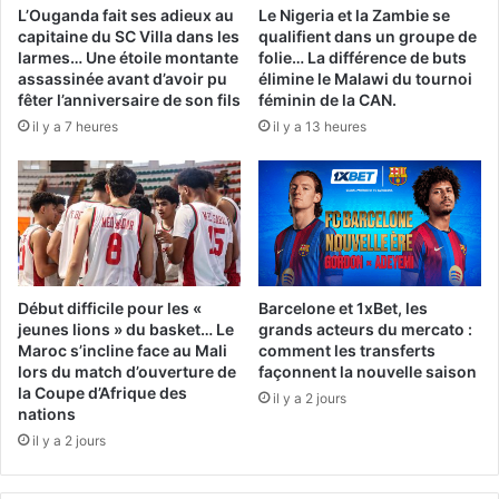
L’Ouganda fait ses adieux au
Le Nigeria et la Zambie se
capitaine du SC Villa dans les
qualifient dans un groupe de
larmes… Une étoile montante
folie… La différence de buts
assassinée avant d’avoir pu
élimine le Malawi du tournoi
fêter l’anniversaire de son fils
féminin de la CAN.
il y a 7 heures
il y a 13 heures
Début difficile pour les «
Barcelone et 1xBet, les
jeunes lions » du basket… Le
grands acteurs du mercato :
Maroc s’incline face au Mali
comment les transferts
lors du match d’ouverture de
façonnent la nouvelle saison
la Coupe d’Afrique des
il y a 2 jours
nations
il y a 2 jours