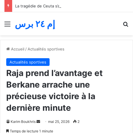
La tragédie de Ceuta s’aggrave… Le bilan de la tentative de franchissement s’élève désormais à 82 morts
إم ٢٤ برس
Menu
R
Accueil
/
Actualités sportives
Actualités sportives
Raja prend l’avantage et
Berkane arrache une
précieuse victoire à la
dernière minute
Envoyer
Karim Boukhris
mai 25, 2026
2
un
Temps de lecture 1 minute