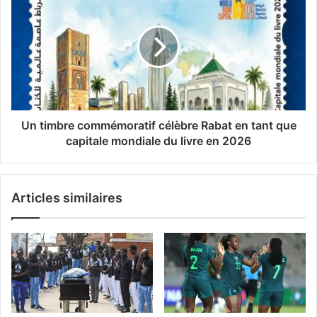
à
timbre
la
commémoratif
poursuite
célèbre
d'un
Rabat
grand
en
rêve
tant
que
capitale
mondiale
Un timbre commémoratif célèbre Rabat en tant que
du
capitale mondiale du livre en 2026
livre
en
2026
Articles similaires