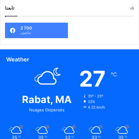
تابعنا
2 700
متابعون
Weather
27
℃
Rabat, MA
35º - 25º
33%
4.32 km/h
Nuages Dispersés
35
35
33
33
35
℃
℃
℃
℃
℃