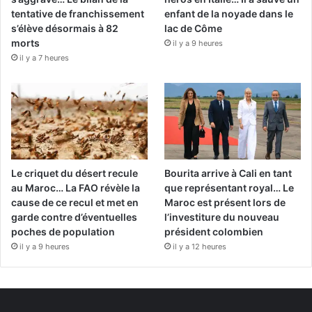
tentative de franchissement
enfant de la noyade dans le
s’élève désormais à 82
lac de Côme
morts
il y a 9 heures
il y a 7 heures
Le criquet du désert recule
Bourita arrive à Cali en tant
au Maroc… La FAO révèle la
que représentant royal… Le
cause de ce recul et met en
Maroc est présent lors de
garde contre d’éventuelles
l’investiture du nouveau
poches de population
président colombien
il y a 9 heures
il y a 12 heures