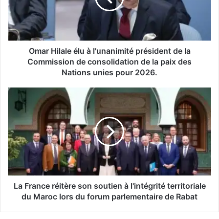
président
de
la
Commission
de
Omar Hilale élu à l'unanimité président de la
consolidation
Commission de consolidation de la paix des
de
Nations unies pour 2026.
la
paix
La
des
France
Nations
réitère
unies
son
pour
soutien
2026.
à
l'intégrité
territoriale
du
Maroc
La France réitère son soutien à l'intégrité territoriale
lors
du Maroc lors du forum parlementaire de Rabat
du
forum