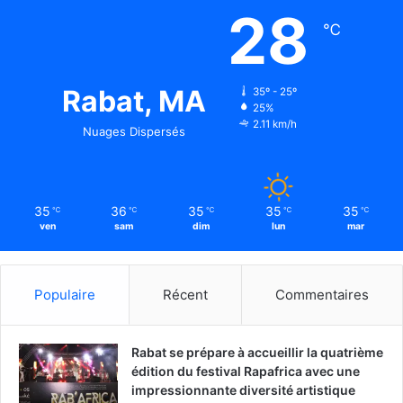
28
℃
Rabat, MA
35º - 25º
25%
2.11 km/h
Nuages Dispersés
35
36
35
35
35
℃
℃
℃
℃
℃
ven
sam
dim
lun
mar
Populaire
Récent
Commentaires
Rabat se prépare à accueillir la quatrième
édition du festival Rapafrica avec une
impressionnante diversité artistique