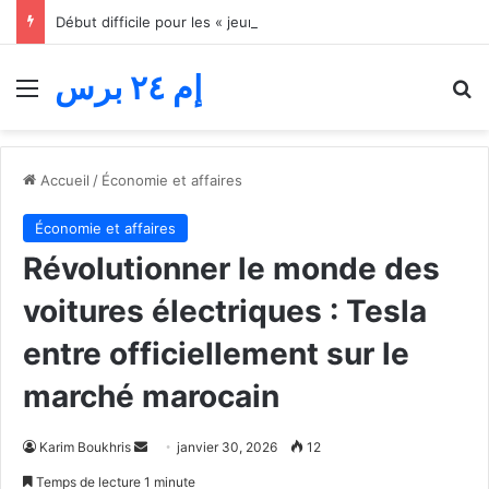
Début difficile pour les « jeunes lions » du basket… Le Maroc s’incline face au Mali lors du match d’ouverture de la Coupe d’Afrique des nations
إم ٢٤ برس
Menu
R
Accueil
/
Économie et affaires
Économie et affaires
Révolutionner le monde des
voitures électriques : Tesla
entre officiellement sur le
marché marocain
Envoyer
Karim Boukhris
janvier 30, 2026
12
un
Temps de lecture 1 minute