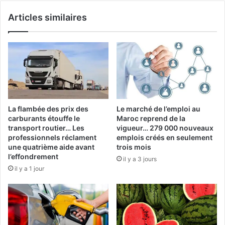
parlementaire
Articles similaires
de
Rabat
La flambée des prix des
Le marché de l’emploi au
carburants étouffe le
Maroc reprend de la
transport routier… Les
vigueur… 279 000 nouveaux
professionnels réclament
emplois créés en seulement
une quatrième aide avant
trois mois
l’effondrement
il y a 3 jours
il y a 1 jour