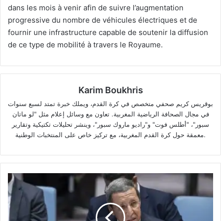
dans les mois à venir afin de suivre l’augmentation
progressive du nombre de véhicules électriques et de
fournir une infrastructure capable de soutenir la diffusion
de ce type de mobilité à travers le Royaume.
Karim Boukhris
بوقريس كريم صحفي متخصص في كرة القدم، ويملك خبرة تمتد لسبع سنوات
في مجال الصحافة الرياضية المغربية. تعاون مع وسائل إعلام مثل "لو ماتان
سبور"، "أطلس فوت" و"راديو ماروك سبور"، وينشر تحليلات تكتيكية وتقارير
معمقة حول كرة القدم المغربية، مع تركيز خاص على المنتخبات الوطنية.
Omar
Hilale
élu
à
l'unanimité