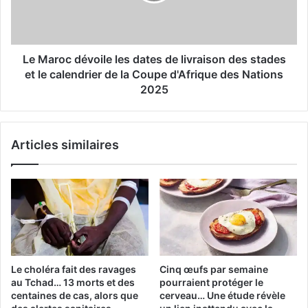
de
livraison
Gibraltar
des
stades
et
Le Maroc dévoile les dates de livraison des stades
le
et le calendrier de la Coupe d'Afrique des Nations
calendrier
2025
de
la
Coupe
Articles similaires
d'Afrique
des
Nations
2025
Le choléra fait des ravages
Cinq œufs par semaine
au Tchad… 13 morts et des
pourraient protéger le
centaines de cas, alors que
cerveau… Une étude révèle