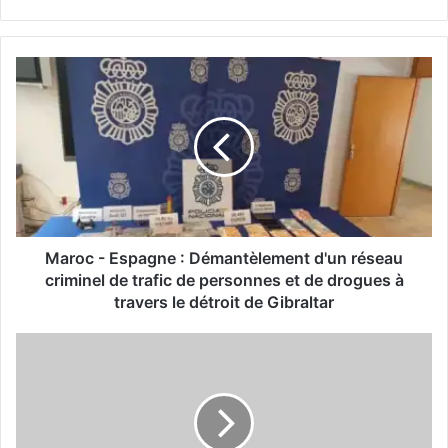
Maroc
-
Espagne
:
Démantèlement
d'un
réseau
criminel
de
trafic
Maroc - Espagne : Démantèlement d'un réseau
de
criminel de trafic de personnes et de drogues à
personnes
travers le détroit de Gibraltar
et
de
Le
drogues
Maroc
à
dévoile
travers
les
le
dates
détroit
de