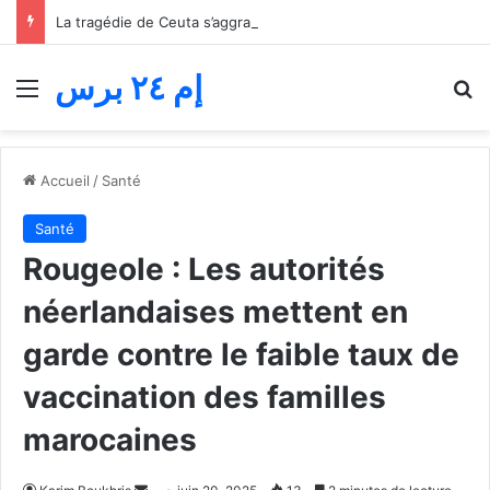
La tragédie de Ceuta s’aggrave… Le bilan de la tentative de franchissement s’élève désormais à 82 morts
إم ٢٤ برس
Menu
R
Accueil
/
Santé
Santé
Rougeole : Les autorités
néerlandaises mettent en
garde contre le faible taux de
vaccination des familles
marocaines
Envoyer