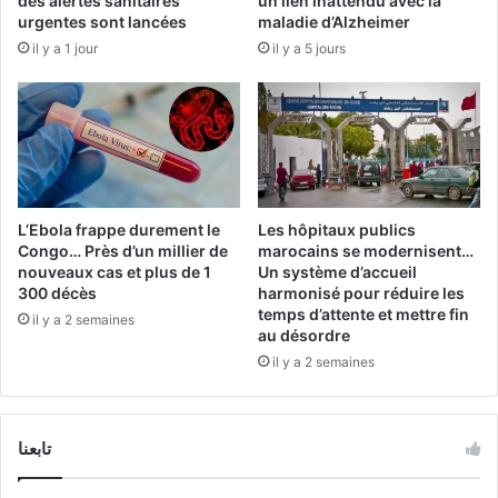
des alertes sanitaires
un lien inattendu avec la
urgentes sont lancées
maladie d’Alzheimer
il y a 1 jour
il y a 5 jours
L’Ebola frappe durement le
Les hôpitaux publics
Congo… Près d’un millier de
marocains se modernisent…
nouveaux cas et plus de 1
Un système d’accueil
300 décès
harmonisé pour réduire les
temps d’attente et mettre fin
il y a 2 semaines
au désordre
il y a 2 semaines
تابعنا