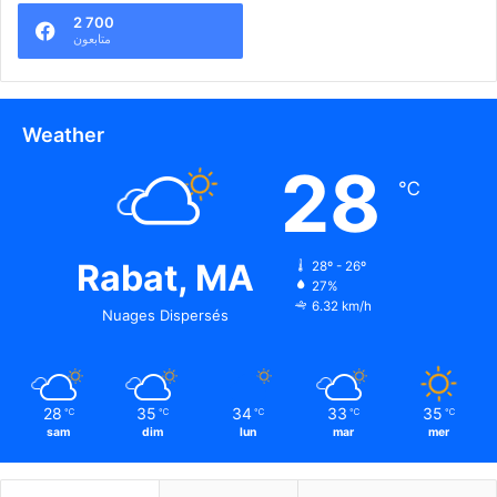
2 700
متابعون
Weather
28
℃
Rabat, MA
28º - 26º
27%
6.32 km/h
Nuages Dispersés
28
35
34
33
35
℃
℃
℃
℃
℃
sam
dim
lun
mar
mer