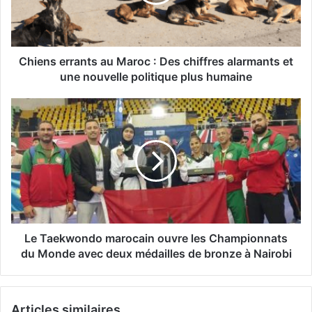
Des
chiffres
alarmants
et
une
Chiens errants au Maroc : Des chiffres alarmants et
nouvelle
une nouvelle politique plus humaine
politique
plus
Le
humaine
Taekwondo
marocain
ouvre
les
Championnats
du
Monde
avec
deux
Le Taekwondo marocain ouvre les Championnats
médailles
du Monde avec deux médailles de bronze à Nairobi
de
bronze
à
Articles similaires
Nairobi