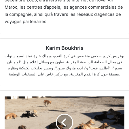
Maroc, les centres d’appels, les agences commerciales de
la compagnie, ainsi qu’à travers les réseaux d’agences de
voyages partenaires.
Karim Boukhris
بوقريس كريم صحفي متخصص في كرة القدم، ويملك خبرة تمتد لسبع سنوات
في مجال الصحافة الرياضية المغربية. تعاون مع وسائل إعلام مثل "لو ماتان
سبور"، "أطلس فوت" و"راديو ماروك سبور"، وينشر تحليلات تكتيكية وتقارير
معمقة حول كرة القدم المغربية، مع تركيز خاص على المنتخبات الوطنية.
Chiens
errants
au
Maroc
: