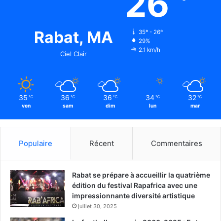
26
Rabat, MA
35º - 26º
29%
2.1 km/h
Ciel Clair
35
36
36
34
32
℃
℃
℃
℃
℃
ven
sam
dim
lun
mar
Populaire
Récent
Commentaires
Rabat se prépare à accueillir la quatrième
édition du festival Rapafrica avec une
impressionnante diversité artistique
juillet 30, 2025