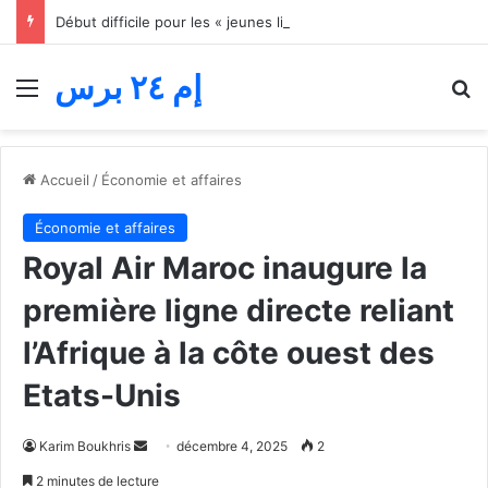
Début difficile pour les « jeunes lions » du basket… Le Maroc s’incline face au Mali lors du match d’ouverture de la Coupe d’Afrique des nations
إم ٢٤ برس
Menu
R
Accueil
/
Économie et affaires
Économie et affaires
Royal Air Maroc inaugure la
première ligne directe reliant
l’Afrique à la côte ouest des
Etats-Unis
Envoyer
Karim Boukhris
décembre 4, 2025
2
un
2 minutes de lecture