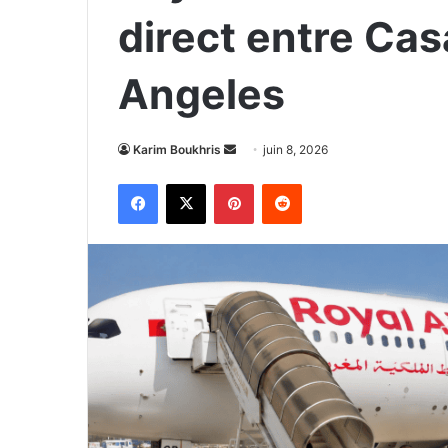
direct entre Cas
Angeles
Envoyer
Karim Boukhris
juin 8, 2026
un
Facebook
X
Pinterest
Reddit
courriel