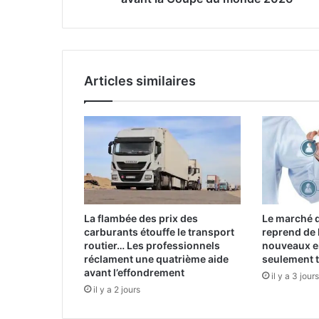
répétition
avant
la
Coupe
du
Articles similaires
monde
2026
La flambée des prix des
Le marché d
carburants étouffe le transport
reprend de 
routier… Les professionnels
nouveaux e
réclament une quatrième aide
seulement t
avant l’effondrement
il y a 3 jours
il y a 2 jours