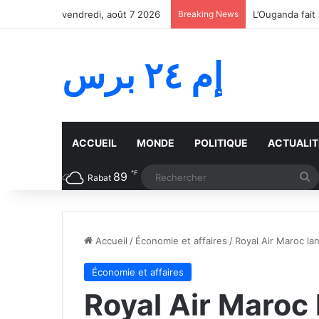
vendredi, août 7 2026
Breaking News
إم ٢٤ برس
ACCUEIL
MONDE
POLITIQUE
ACTUALIT
℉
89
R
Rabat
Accueil
/
Économie et affaires
/
Royal Air Maroc la
Économie et affaires
Royal Air Maroc 