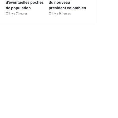
d’éventuelles poches
du nouveau
de population
président colombien
il y a 7 heures
il y a 9 heures