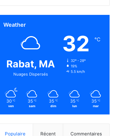
Weather
32
℃
Rabat, MA
32º - 28º
19%
5.5 km/h
Nuages Dispersés
30
35
35
35
35
℃
℃
℃
℃
℃
ven
sam
dim
lun
mar
Populaire
Récent
Commentaires