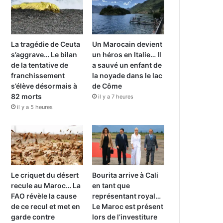
La tragédie de Ceuta
Un Marocain devient
s’aggrave… Le bilan
un héros en Italie… Il
de la tentative de
a sauvé un enfant de
franchissement
la noyade dans le lac
s’élève désormais à
de Côme
82 morts
il y a 7 heures
il y a 5 heures
Le criquet du désert
Bourita arrive à Cali
recule au Maroc… La
en tant que
FAO révèle la cause
représentant royal…
de ce recul et met en
Le Maroc est présent
garde contre
lors de l’investiture