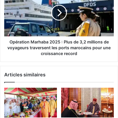
vers
2025
un
:
record
Plus
historique
de
3,2
millions
de
voyageurs
Opération Marhaba 2025 : Plus de 3,2 millions de
traversent
voyageurs traversent les ports marocains pour une
les
croissance record
ports
marocains
pour
Articles similaires
une
croissance
record