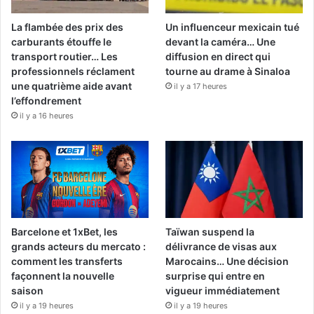
La flambée des prix des
Un influenceur mexicain tué
carburants étouffe le
devant la caméra… Une
transport routier… Les
diffusion en direct qui
professionnels réclament
tourne au drame à Sinaloa
une quatrième aide avant
il y a 17 heures
l’effondrement
il y a 16 heures
Barcelone et 1xBet, les
Taïwan suspend la
grands acteurs du mercato :
délivrance de visas aux
comment les transferts
Marocains… Une décision
façonnent la nouvelle
surprise qui entre en
saison
vigueur immédiatement
il y a 19 heures
il y a 19 heures