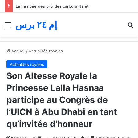
La flambée des prix des carburants étouffe le transport routier… Les professionnels réclament une quatrième aide avant l’effondrement
إم ٢٤ برس
Menu
R
Accueil
/
Actualités royales
Actualités royales
Son Altesse Royale la
Princesse Lalla Hasnaa
participe au Congrès de
l’UICN à Abu Dhabi en tant
qu’invitée d’honneur
Envoyer