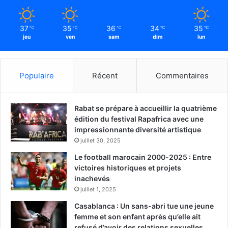
37
35
36
34
35
℃
℃
℃
℃
℃
jeu
ven
sam
dim
lun
Populaire
Récent
Commentaires
Rabat se prépare à accueillir la quatrième
édition du festival Rapafrica avec une
impressionnante diversité artistique
juillet 30, 2025
Le football marocain 2000-2025 : Entre
victoires historiques et projets
inachevés
juillet 1, 2025
Casablanca : Un sans-abri tue une jeune
femme et son enfant après qu’elle ait
refusé d’avoir des relations sexuelles