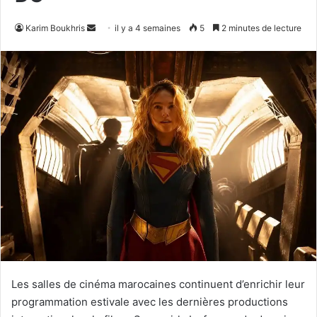
Envoyer
Karim Boukhris
il y a 4 semaines
5
2 minutes de lecture
un
courriel
Les salles de cinéma marocaines continuent d’enrichir leur
programmation estivale avec les dernières productions