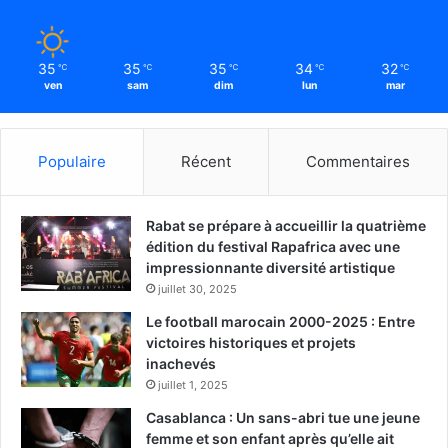
35
35
35
34
32
℃
℃
℃
℃
℃
ven
sam
dim
lun
mar
Populaire
Récent
Commentaires
Rabat se prépare à accueillir la quatrième
édition du festival Rapafrica avec une
impressionnante diversité artistique
juillet 30, 2025
Le football marocain 2000-2025 : Entre
victoires historiques et projets
inachevés
juillet 1, 2025
Casablanca : Un sans-abri tue une jeune
femme et son enfant après qu’elle ait