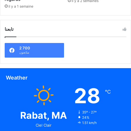
il y a 2 semaines
il y a 1 semaine
تابعنا
2 700
متابعون
Weather
28
℃
Rabat, MA
35º - 27º
24%
1.51 km/h
Ciel Clair