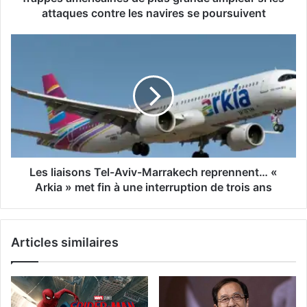
grande
attaques contre les navires se poursuivent
ampleur
si
Les
les
liaisons
attaques
Tel-
contre
Aviv-
les
Marrakech
navires
reprennent…
se
«
poursuivent
Arkia
»
met
Les liaisons Tel-Aviv-Marrakech reprennent… «
fin
Arkia » met fin à une interruption de trois ans
à
une
interruption
Articles similaires
de
trois
ans