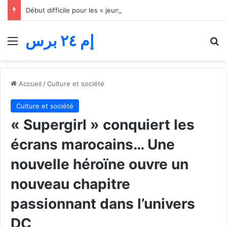
Début difficile pour les « jeunes lions » du basket… Le Maroc s’incline face au Mali lors du match d’ouverture de la Coupe d’Afrique des nations
إم ٢٤ برس
Menu
R
Accueil
/
Culture et société
Culture et société
« Supergirl » conquiert les
écrans marocains… Une
nouvelle héroïne ouvre un
nouveau chapitre
passionnant dans l’univers
DC