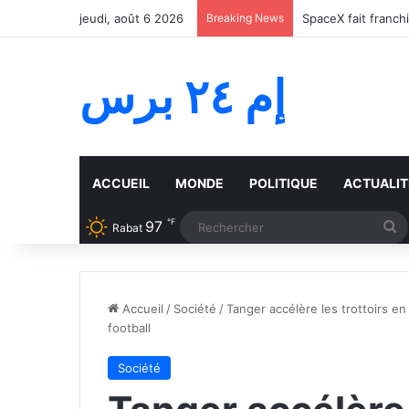
jeudi, août 6 2026
Breaking News
SpaceX fait franch
إم ٢٤ برس
ACCUEIL
MONDE
POLITIQUE
ACTUALIT
℉
97
R
Rabat
Accueil
/
Société
/
Tanger accélère les trottoirs e
football
Société