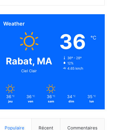
Weather
36
℃
Rabat, MA
36º - 28º
12%
4.65 km/h
Ciel Clair
36
36
36
34
35
℃
℃
℃
℃
℃
jeu
ven
sam
dim
lun
Populaire
Récent
Commentaires