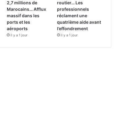
2,7 millions de
routier… Les
Marocains… Afflux
professionnels
massif dans les
réclament une
ports et les
quatrième aide avant
aéroports
l’effondrement
il y a 1 jour
il y a 1 jour