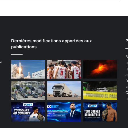
Dernières modifications apportées aux
P
publications
B
u
p
p
a
l
l
C
n