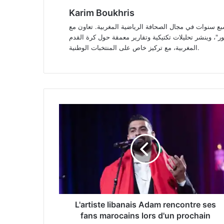
Karim Boukhris
سنوات في مجال الصحافة الرياضية المغربية. تعاون مع
"، وينشر تحليلات تكتيكية وتقارير معمقة حول كرة القدم
المغربية، مع تركيز خاص على المنتخبات الوطنية.
L'artiste
libanais
Adam
rencontre
ses
fans
marocains
lors
d'un
prochain
L'artiste libanais Adam rencontre ses
concert
fans marocains lors d'un prochain