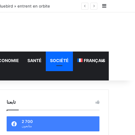
Sidebar (barr
luebird » entrent en orbite
CONOMIE
SANTÉ
SOCIÉTÉ
FRANÇAIS
تابعنا
2 700
متابعون