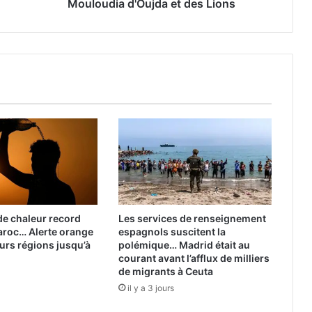
Mouloudia d'Oujda et des Lions
du
Mouloudia
d'Oujda
et
des
Lions
e chaleur record
Les services de renseignement
aroc… Alerte orange
espagnols suscitent la
urs régions jusqu’à
polémique… Madrid était au
courant avant l’afflux de milliers
de migrants à Ceuta
il y a 3 jours