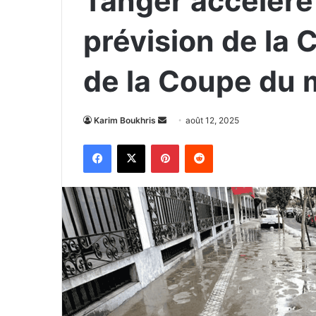
Tanger accélère 
prévision de la 
de la Coupe du 
Envoyer
Karim Boukhris
août 12, 2025
un
Facebook
X
Pinterest
Reddit
courriel