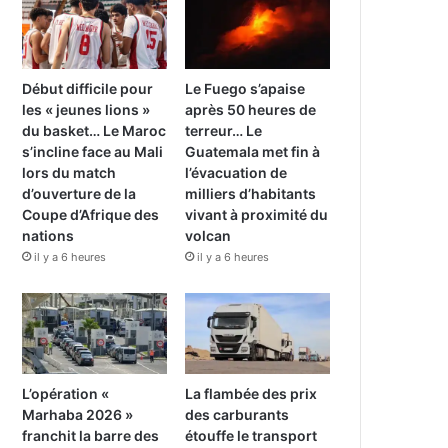
Début difficile pour
Le Fuego s’apaise
les « jeunes lions »
après 50 heures de
du basket… Le Maroc
terreur… Le
s’incline face au Mali
Guatemala met fin à
lors du match
l’évacuation de
d’ouverture de la
milliers d’habitants
Coupe d’Afrique des
vivant à proximité du
nations
volcan
il y a 6 heures
il y a 6 heures
L’opération «
La flambée des prix
Marhaba 2026 »
des carburants
franchit la barre des
étouffe le transport