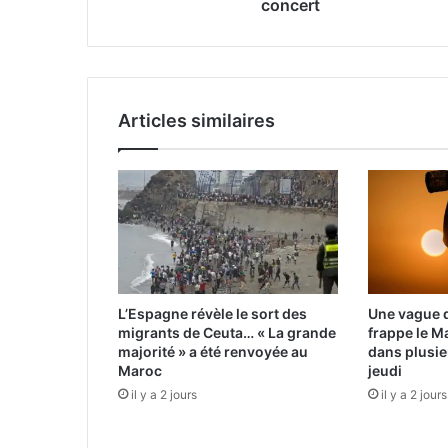
concert
Articles similaires
L’Espagne révèle le sort des
Une vague d
migrants de Ceuta… « La grande
frappe le M
majorité » a été renvoyée au
dans plusie
Maroc
jeudi
il y a 2 jours
il y a 2 jours