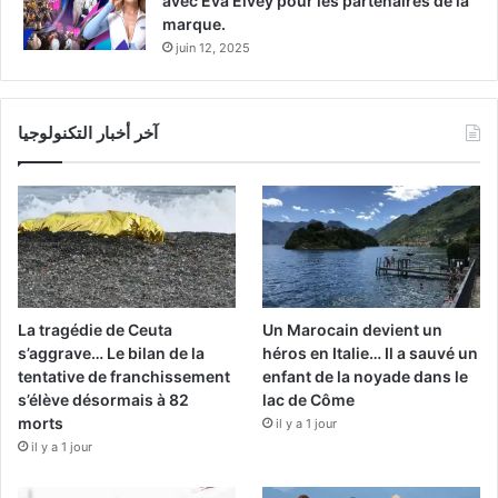
avec Eva Elvey pour les partenaires de la
marque.
juin 12, 2025
آخر أخبار التكنولوجيا
La tragédie de Ceuta
Un Marocain devient un
s’aggrave… Le bilan de la
héros en Italie… Il a sauvé un
tentative de franchissement
enfant de la noyade dans le
s’élève désormais à 82
lac de Côme
morts
il y a 1 jour
il y a 1 jour