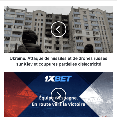
Ukraine.
Attaque
de
missiles
et
de
drones
russes
sur
Kiev
Ukraine. Attaque de missiles et de drones russes
et
sur Kiev et coupures partielles d'électricité
coupures
partielles
L'équipe
d'électricité
nationale
espagnole
tentera
de
reconquérir
le
titre