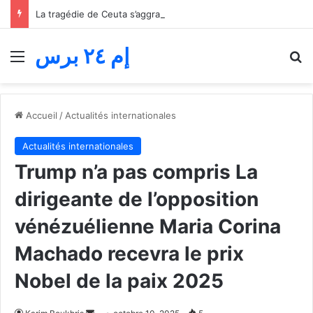
La tragédie de Ceuta s’aggrave… Le bilan de la tentative de franchissement s’élève désormais à 82 morts
إم ٢٤ برس
Menu
R
Accueil
/
Actualités internationales
Actualités internationales
Trump n’a pas compris La
dirigeante de l’opposition
vénézuélienne Maria Corina
Machado recevra le prix
Nobel de la paix 2025
Envoyer