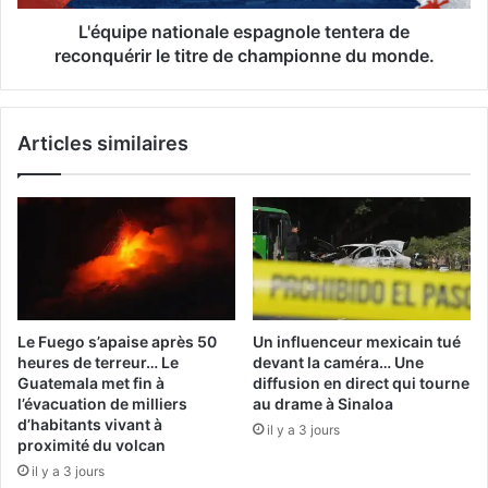
de
championne
L'équipe nationale espagnole tentera de
du
reconquérir le titre de championne du monde.
monde.
Articles similaires
Le Fuego s’apaise après 50
Un influenceur mexicain tué
heures de terreur… Le
devant la caméra… Une
Guatemala met fin à
diffusion en direct qui tourne
l’évacuation de milliers
au drame à Sinaloa
d’habitants vivant à
il y a 3 jours
proximité du volcan
il y a 3 jours