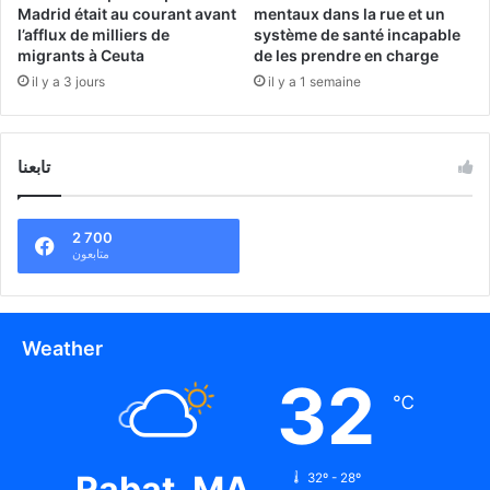
Madrid était au courant avant
mentaux dans la rue et un
l’afflux de milliers de
système de santé incapable
migrants à Ceuta
de les prendre en charge
il y a 3 jours
il y a 1 semaine
تابعنا
2 700
متابعون
Weather
32
℃
Rabat, MA
32º - 28º