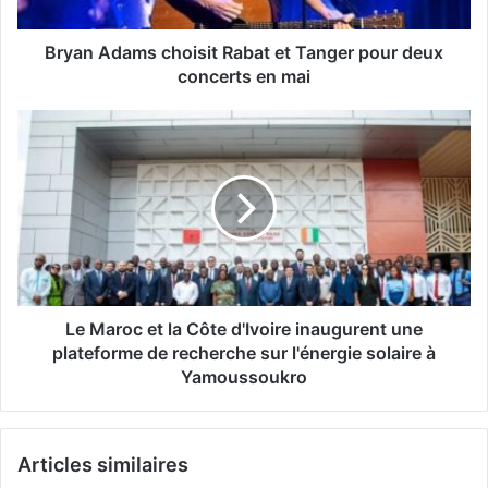
deux
concerts
en
Bryan Adams choisit Rabat et Tanger pour deux
mai
concerts en mai
Le
Maroc
et
la
Côte
d'Ivoire
inaugurent
une
plateforme
de
Le Maroc et la Côte d'Ivoire inaugurent une
recherche
plateforme de recherche sur l'énergie solaire à
sur
Yamoussoukro
l'énergie
solaire
à
Articles similaires
Yamoussoukro