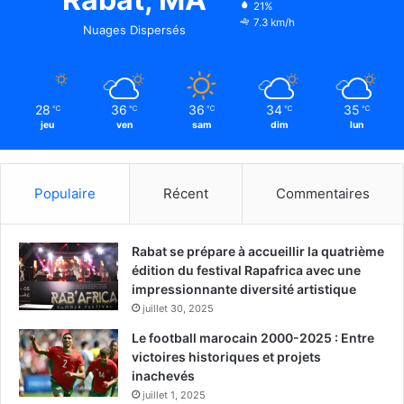
21%
7.3 km/h
Nuages Dispersés
28
36
36
34
35
℃
℃
℃
℃
℃
jeu
ven
sam
dim
lun
Populaire
Récent
Commentaires
Rabat se prépare à accueillir la quatrième
édition du festival Rapafrica avec une
impressionnante diversité artistique
juillet 30, 2025
Le football marocain 2000-2025 : Entre
victoires historiques et projets
inachevés
juillet 1, 2025