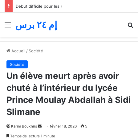
Début difficile pour les « jeunes lions » du basket… Le Maroc s’incline face au Mali lors du match d’ouverture de la Coupe d’Afrique des nations
إم ٢٤ برس
Menu
R
Accueil
/
Société
Société
Un élève meurt après avoir
chuté à l’intérieur du lycée
Prince Moulay Abdallah à Sidi
Slimane
Envoyer
Karim Boukhris
février 18, 2026
5
un
Temps de lecture 1 minute