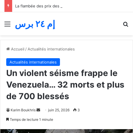
La flambée des prix des carburants étouffe le transport routier… Les professionnels réclament une quatrième aide avant l’effondrement
إم ٢٤ برس
Menu
R
Accueil
/
Actualités internationales
Actualités internationales
Un violent séisme frappe le
Venezuela… 32 morts et plus
de 700 blessés
Envoyer
Karim Boukhris
juin 25, 2026
3
un
Temps de lecture 1 minute
courriel