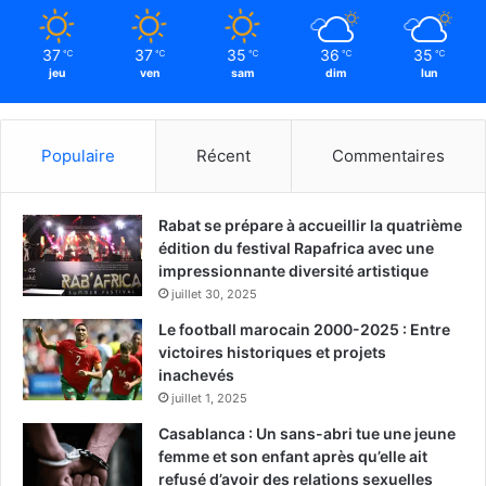
37
37
35
36
35
℃
℃
℃
℃
℃
jeu
ven
sam
dim
lun
Populaire
Récent
Commentaires
Rabat se prépare à accueillir la quatrième
édition du festival Rapafrica avec une
impressionnante diversité artistique
juillet 30, 2025
Le football marocain 2000-2025 : Entre
victoires historiques et projets
inachevés
juillet 1, 2025
Casablanca : Un sans-abri tue une jeune
femme et son enfant après qu’elle ait
refusé d’avoir des relations sexuelles