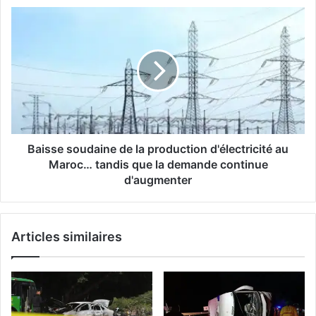
demandes
Baisse
des
soudaine
citoyens
de
la
production
d'électricité
au
Maroc…
tandis
que
Baisse soudaine de la production d'électricité au
la
Maroc… tandis que la demande continue
demande
d'augmenter
continue
d'augmenter
Articles similaires