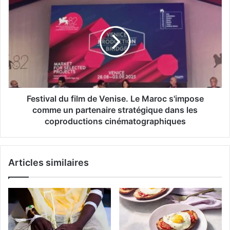
du
film
de
Venise.
Le
Maroc
s'impose
comme
un
Festival du film de Venise. Le Maroc s'impose
partenaire
comme un partenaire stratégique dans les
stratégique
coproductions cinématographiques
dans
les
coproductions
Articles similaires
cinématographiques