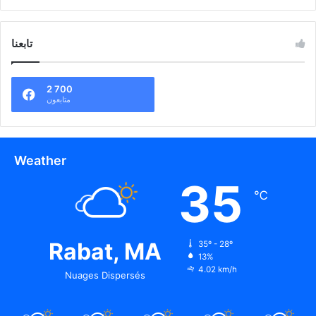
تابعنا
2 700
متابعون
Weather
35
℃
Rabat, MA
35º - 28º
13%
4.02 km/h
Nuages Dispersés