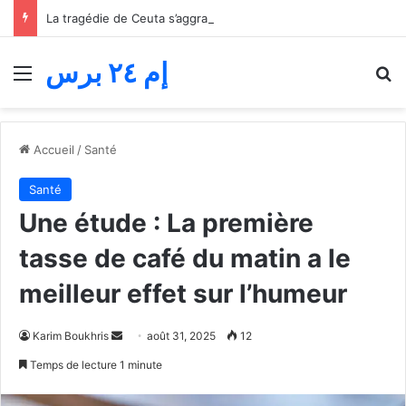
La tragédie de Ceuta s’aggrave… Le bilan de la tentative de franchissement s’élève désormais à 82 morts
إم ٢٤ برس
Menu
R
Accueil
/
Santé
Santé
Une étude : La première
tasse de café du matin a le
meilleur effet sur l’humeur
Envoyer
Karim Boukhris
août 31, 2025
12
un
Temps de lecture 1 minute
courriel