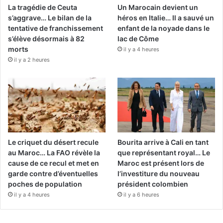
La tragédie de Ceuta
Un Marocain devient un
s’aggrave… Le bilan de la
héros en Italie… Il a sauvé un
tentative de franchissement
enfant de la noyade dans le
s’élève désormais à 82
lac de Côme
morts
il y a 4 heures
il y a 2 heures
Le criquet du désert recule
Bourita arrive à Cali en tant
au Maroc… La FAO révèle la
que représentant royal… Le
cause de ce recul et met en
Maroc est présent lors de
garde contre d’éventuelles
l’investiture du nouveau
poches de population
président colombien
il y a 4 heures
il y a 6 heures