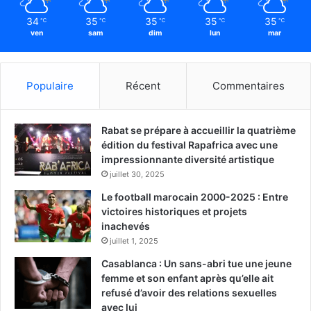
34
35
35
35
35
℃
℃
℃
℃
℃
ven
sam
dim
lun
mar
Populaire
Récent
Commentaires
Rabat se prépare à accueillir la quatrième
édition du festival Rapafrica avec une
impressionnante diversité artistique
juillet 30, 2025
Le football marocain 2000-2025 : Entre
victoires historiques et projets
inachevés
juillet 1, 2025
Casablanca : Un sans-abri tue une jeune
femme et son enfant après qu’elle ait
refusé d’avoir des relations sexuelles
avec lui