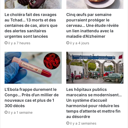
Le choléra fait des ravages
Cinq œufs par semaine
au Tchad… 13 morts et des
pourraient protéger le
centaines de cas, alors que
cerveau… Une étude révèle
des alertes sanitaires
un lien inattendu avec la
urgentes sont lancées
maladie d’Alzheimer
il y a 7 heures
il y a 4 jours
L’Ebola frappe durement le
Les hôpitaux publics
Congo… Près d’un millier de
marocains se modernisent…
nouveaux cas et plus de 1
Un système d’accueil
300 décès
harmonisé pour réduire les
temps d’attente et mettre fin
il y a 1 semaine
au désordre
il y a 2 semaines