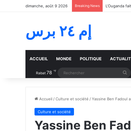
dimanche, août 9 2026
Breaking News
إم ٢٤ برس
ACCUEIL
MONDE
POLITIQUE
ACTUALIT
℉
78
R
Rabat
Accueil
/
Culture et société
/
Yassine Ben Fadoul a
Culture et société
Yassine Ben Fad