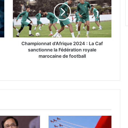
2024
:
La
Caf
sanctionne
la
Fédération
royale
Championnat d'Afrique 2024 : La Caf
marocaine
sanctionne la Fédération royale
de
marocaine de football
football