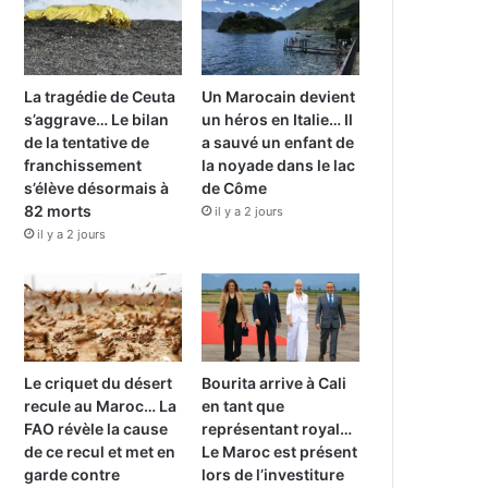
La tragédie de Ceuta
Un Marocain devient
s’aggrave… Le bilan
un héros en Italie… Il
de la tentative de
a sauvé un enfant de
franchissement
la noyade dans le lac
s’élève désormais à
de Côme
82 morts
il y a 2 jours
il y a 2 jours
Le criquet du désert
Bourita arrive à Cali
recule au Maroc… La
en tant que
FAO révèle la cause
représentant royal…
de ce recul et met en
Le Maroc est présent
garde contre
lors de l’investiture