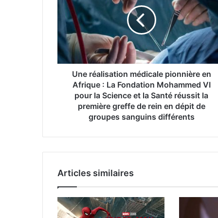
médicale
pionnière
en
Afrique
:
La
Fondation
Mohammed
Une réalisation médicale pionnière en
VI
Afrique : La Fondation Mohammed VI
pour
pour la Science et la Santé réussit la
la
première greffe de rein en dépit de
Science
groupes sanguins différents
et
la
Santé
réussit
la
Articles similaires
première
greffe
de
rein
en