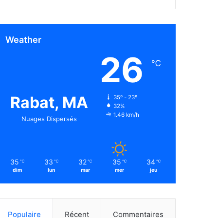
Weather
26
℃
Rabat, MA
35º - 23º
32%
1.46 km/h
Nuages Dispersés
35
33
32
35
34
℃
℃
℃
℃
℃
dim
lun
mar
mer
jeu
Populaire
Récent
Commentaires