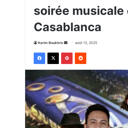
soirée musicale 
Casablanca
Envoyer
Karim Boukhris
août 13, 2025
un
Facebook
X
Pinterest
Reddit
courriel