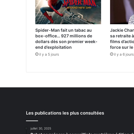
dépit
de
groupes
sanguins
différents
Spider-Man fait un tabac au
Jackie Chan
box-office… 927 millions de
sa retraite
dollars dès son premier week-
films d’act
end d’exploitation
force sur le
il y a 5 jours
il y a 6 jours
Les publications les plus consultées
juillet 30, 2025