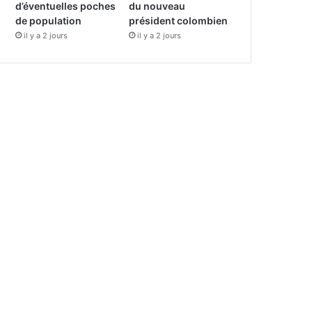
d’éventuelles poches
du nouveau
de population
président colombien
il y a 2 jours
il y a 2 jours