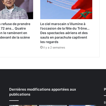
 refuse de prendre
Le ciel marocain s’illumine à
 à 72 ans… Quatre
l’occasion de la fête du Trône…
ion le ramènent en
Des spectacles aériens et des
 devant de la scène
sauts en parachute captivent
les regards
il y a 2 semaines
Dernières modifications apportées aux
P
publications
B