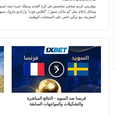
بوقريس كريم صحفي متخصص في كرة القدم، ويملك خبرة تمتد لسبع سن
وسائل إعلام مثل "لو ماتان سبور"، "أطلس فوت" و"راديو ماروك سبور"
المغربية، مع تركيز خاص على المنتخبات الوطنية.
فرنسا
واش
ضد
تفت
السويد
الب
-
أما
النتائج
الف
المباشرة
الم
والتشكيلات
ترا
والمواجهات
يعل
السابقة
رسو
على
فرنسا ضد السويد - النتائج المباشرة
الأ
والتشكيلات والمواجهات السابقة
وس
أزم