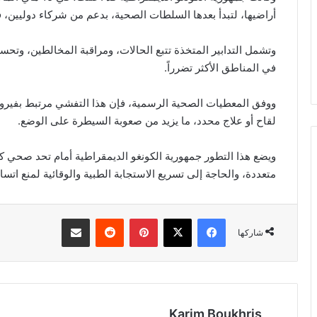
أراضيها، لتبدأ بعدها السلطات الصحية، بدعم من شركاء دوليين، في
وتشمل التدابير المتخذة تتبع الحالات، ومراقبة المخالطين، وت
في المناطق الأكثر تضرراً.
ووفق المعطيات الصحية الرسمية، فإن هذا التفشي مرتبط بفيروس بو
لقاح أو علاج محدد، ما يزيد من صعوبة السيطرة على الوضع.
ويضع هذا التطور جمهورية الكونغو الديمقراطية أمام تحد صحي 
متعددة، والحاجة إلى تسريع الاستجابة الطبية والوقائية لمنع اتساع
فيسبوك
‫X
بينتيريست
مشاركة عبر البريد
شاركها
Karim Boukhris