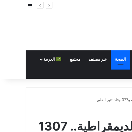
إضافة عمود جا
الصحة
غير مصنف
مجتمع
العربية
إيبولا يشتد في الكونغو الديمقراطية.. 1307