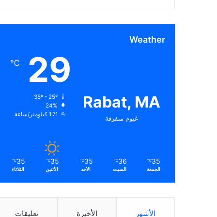
Weather
29
℃
Rabat, MA
35º - 25º
24%
1.71 كيلومتر/ساعة
غيوم متفرقة
35
35
35
36
35
℃
℃
℃
℃
℃
الجمعة
السبت
الأحد
الأثنين
الثلاثاء
الأشهر
الأخيرة
تعليقات