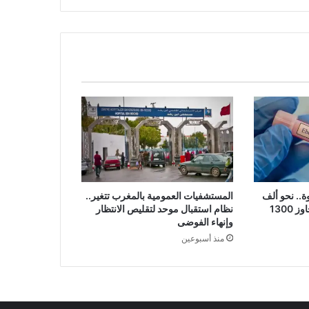
مية
ة.. نحو ألف
المستشفيات العمومية بالمغرب تتغير..
1300
نظام استقبال موحد لتقليص الانتظار
وإنهاء الفوضى
منذ أسبوعين