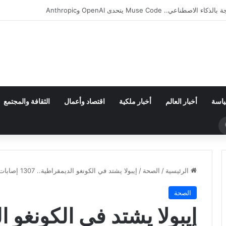
ان من مجموعة مجنونة.. فارق الأهداف يقصي مالاوي من كان السيدات
ياسة
أخبار العالم
أخبار ملكية
اقتصاد وأعمال
الثقافة والمجتمع
بحث
عن
الرئيسية
/
الصحة
/
إيبولا يشتد في الكونغو الديمقراطية.. 1307 إصابات و377 وفاة تثير القلق
الصحة