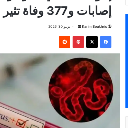
إصابات و377 وفاة تثير القلق
أرسل
Karim Boukhris
يونيو 30, 2026
بريدا
فيسبوك
‫X
بينتيريست
إلكترونيا