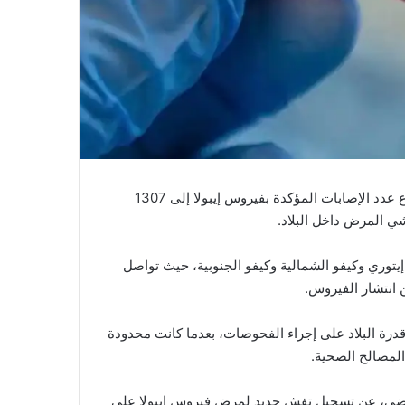
أعلنت السلطات الصحية في جمهورية الكونغو الديمقراطية ارتفاع عدد الإصابات المؤكدة بفيروس إيبولا إلى 1307
توري وكيفو الشمالية وكيفو الجنوبية، حيث تواصل
 انتشار الفيروس.
قدرة البلاد على إجراء الفحوصات، بعدما كانت محدودة
ا المصالح الصحية.
كونغو الديمقراطية قد أعلنت، في 15 ماي الماضي، عن تسجيل تفشٍ جديد لمرض فيروس إيبولا على