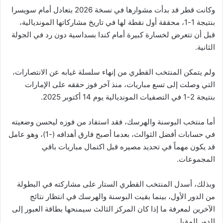
وكانت قطر قد بدأت مشوارها في نسخة 2026 بتعادل أمام سويسرا
بنتيجة 1-1، محققة أول نقطة لها في تاريخ مشاركاتها المونديالية،
قبل أن تتعرض لخسارة كبيرة أمام كندا بسداسية دون رد في الجولة
الثانية.
ولم يتمكن المنتخب القطري من إنهاء سلسلة غيابه عن الانتصارات،
التي وصلت إلى تسع مباريات، منذ آخر فوز حققه على الإمارات
بنتيجة 2-1 في التصفيات المونديالية يوم 14 أكتوبر 2025.
أما منتخب البوسنة والهرسك، فقد استفاد من فوزه ليحسن وضعيته
في حسابات أفضل الثوالث، بعدما أصبح فارق أهدافه (-1)، وهو عامل
قد يكون مهماً في تحديد مصيره قبل اكتمال مباريات باقي
المجموعات.
وبذلك، أسدل المنتخب القطري الستار على مشاركته في البطولة
من الدور الأول، بينما بقيت البوسنة والهرسك في انتظار نتائج
الآخرين لمعرفة ما إذا كان المركز الثالث سيمنحها بطاقة العبور إلى
الدور المقبل.