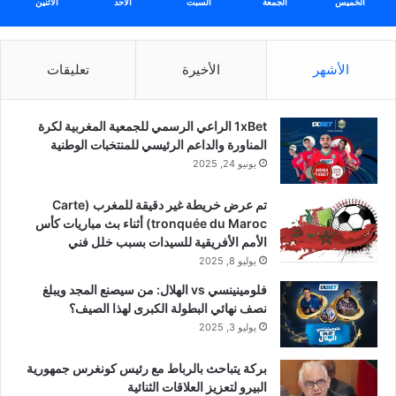
الخميس
الجمعة
السبت
الأحد
الأثنين
الأشهر
الأخيرة
تعليقات
1xBet الراعي الرسمي للجمعية المغربية لكرة
المناورة والداعم الرئيسي للمنتخبات الوطنية
يونيو 24, 2025
تم عرض خريطة غير دقيقة للمغرب (Carte
tronquée du Maroc) أثناء بث مباريات كأس
الأمم الأفريقية للسيدات بسبب خلل فني
يوليو 8, 2025
فلومينينسي vs الهلال: من سيصنع المجد ويبلغ
نصف نهائي البطولة الكبرى لهذا الصيف؟
يوليو 3, 2025
بركة يتباحث بالرباط مع رئيس كونغرس جمهورية
البيرو لتعزيز العلاقات الثنائية