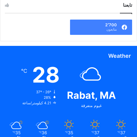
تابعنا
2٬700
متابعون
Weather
28
℃
Rabat, MA
37º - 26º
28%
4.21 كيلومتر/ساعة
غيوم متفرقة
35
36
35
37
37
℃
℃
℃
℃
℃