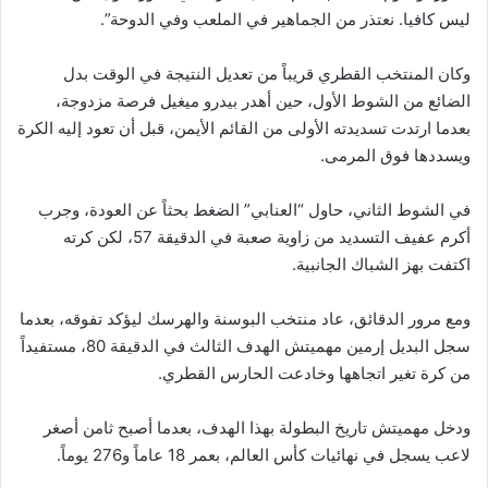
ليس كافيا. نعتذر من الجماهير في الملعب وفي الدوحة”.
وكان المنتخب القطري قريباً من تعديل النتيجة في الوقت بدل
الضائع من الشوط الأول، حين أهدر بيدرو ميغيل فرصة مزدوجة،
بعدما ارتدت تسديدته الأولى من القائم الأيمن، قبل أن تعود إليه الكرة
ويسددها فوق المرمى.
في الشوط الثاني، حاول “العنابي” الضغط بحثاً عن العودة، وجرب
أكرم عفيف التسديد من زاوية صعبة في الدقيقة 57، لكن كرته
اكتفت بهز الشباك الجانبية.
ومع مرور الدقائق، عاد منتخب البوسنة والهرسك ليؤكد تفوقه، بعدما
سجل البديل إرمين مهميتش الهدف الثالث في الدقيقة 80، مستفيداً
من كرة تغير اتجاهها وخادعت الحارس القطري.
ودخل مهميتش تاريخ البطولة بهذا الهدف، بعدما أصبح ثامن أصغر
لاعب يسجل في نهائيات كأس العالم، بعمر 18 عاماً و276 يوماً.