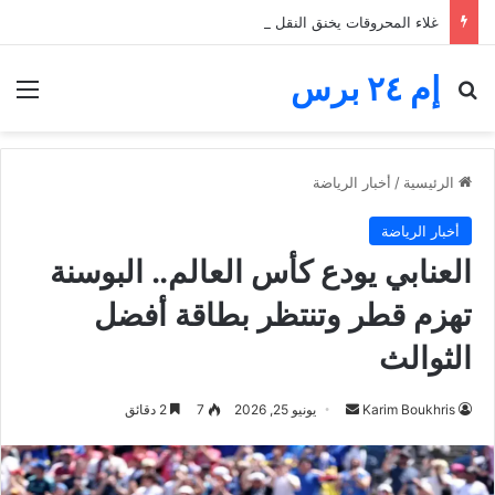
غلاء المحروقات يخنق النقل الطرقي.. مهنيون يطالبون بدعم رابع قبل الانهيار
إم ٢٤ برس
بحث عن
الق
الرئيسية
/
أخبار الرياضة
أخبار الرياضة
العنابي يودع كأس العالم.. البوسنة
تهزم قطر وتنتظر بطاقة أفضل
الثوالث
أرسل
Karim Boukhris
يونيو 25, 2026
7
2 دقائق
بريدا
إلكترونيا