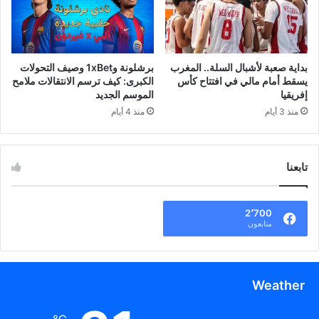
بداية صعبة لأشبال السلة.. المغرب
برشلونة و1xBet وصيف التحولات
يسقط أمام مالي في افتتاح كأس
الكبرى: كيف ترسم الانتقالات ملامح
إفريقيا
الموسم الجديد
منذ 3 أيام
منذ 4 أيام
تابعنا
2٬700
متابعون
Weather