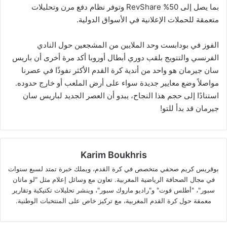
بما يصل إلى 50% RevShare وتوفر نظام دفع مرن وتحليلات
متعمقة للحملات الإعلانية في الأسواق الدولية.
الفوز في بودابست وحد الملايين من المشجعين حول النادي
الفرنسي والتتويج بلقب دوري أبطال أوروبا أكد مرة أخرى أن باريس
سان جيرمان هو واحد من أندية كرة القدم الأكثر نفوذًا في عصرنا
مواصلاً وضع معايير جديدة سواء على أرض الملعب أو خارج حدوده.
استنادًا إلى حجم هذا النجاح، يبدو أن العصر الجديد لباريس سان
جيرمان قد بدأ للتو!
Karim Boukhris
بوقريس كريم صحفي متخصص في كرة القدم، ويملك خبرة تمتد لسبع سنوات
في مجال الصحافة الرياضية المغربية. تعاون مع وسائل إعلام مثل "لو ماتان
سبور"، "أطلس فوت" و"راديو ماروك سبور"، وينشر تحليلات تكتيكية وتقارير
معمقة حول كرة القدم المغربية، مع تركيز خاص على المنتخبات الوطنية.