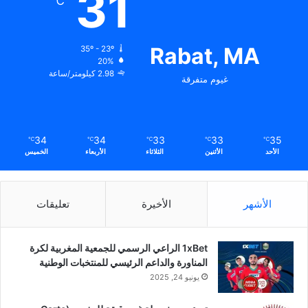
31
℃
Rabat, MA
35º - 23º
20%
2.98 كيلومتر/ساعة
غيوم متفرقة
34
34
33
33
35
℃
℃
℃
℃
℃
الأحد
الأثنين
الثلاثاء
الأربعاء
الخميس
الأشهر
الأخيرة
تعليقات
1xBet الراعي الرسمي للجمعية المغربية لكرة
المناورة والداعم الرئيسي للمنتخبات الوطنية
يونيو 24, 2025