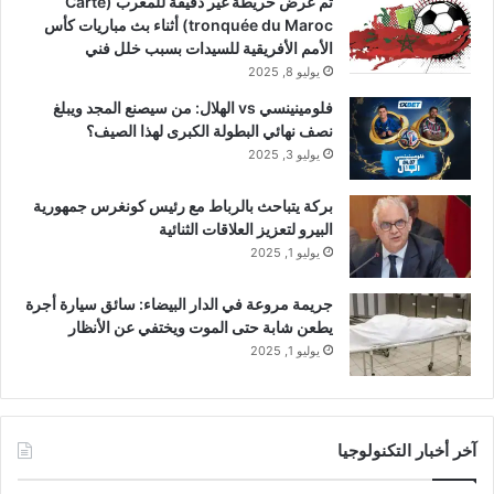
تم عرض خريطة غير دقيقة للمغرب (Carte
tronquée du Maroc) أثناء بث مباريات كأس
الأمم الأفريقية للسيدات بسبب خلل فني
يوليو 8, 2025
فلومينينسي vs الهلال: من سيصنع المجد ويبلغ
نصف نهائي البطولة الكبرى لهذا الصيف؟
يوليو 3, 2025
بركة يتباحث بالرباط مع رئيس كونغرس جمهورية
البيرو لتعزيز العلاقات الثنائية
يوليو 1, 2025
جريمة مروعة في الدار البيضاء: سائق سيارة أجرة
يطعن شابة حتى الموت ويختفي عن الأنظار
يوليو 1, 2025
آخر أخبار التكنولوجيا