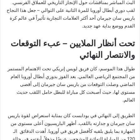
البث المباشر بمناقشات حول الإنجاز التاريخي للعملاق الفرنسي.
لقب دوري أبطال أوروبا للمرة الثانية على التوالي – جعل هذا النجاح
باريس سان جيرمان أحد أكثر العلامات التجارية تأثيراً في عالم كرة
القدم ووضع بداية عهد جديد.
تحت أنظار الملايين – عبء التوقعات
والانتصار النهائي
طوال هذا الموسم، كان فريق لويس إنريكي تحت الاهتمام المستمر
من المجتمع الرياضي العالمي. بعد الفوز بدوري أبطال أوروبا العام
الماضي وصلت التوقعات من باريس سان جيرمان إلى أقصى
مستوى لها، حيث أصبحت كل مباراة للبطل حامل اللقب حديث
العالم.
الطريق إلى النهائي في بودابست كان بمثابة استعراض لقوة باريس
سان جيرمان و جدارته باللقب. أظهر الباريسيون أعلى مستوى من
المهارة بما يليق بلقبه كأفضل فريق في أوروبا. أهدت الدقائق الـ
120 من المباراة النهائية المشجعين عرضًا مذهلاً، أبقتهم في حالة