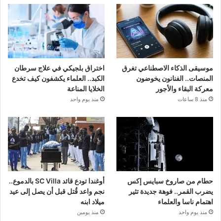
موسيقى الذكاء الاصطناعي تغرق
اختراق بلجيكي في علاج سرطان
المنصات.. الفنانون يخوضون
الكبد.. العلماء يكشفون كيف تخدع
معركة البقاء والأجور
الخلايا المناعة
منذ 8 ساعات
منذ يوم واحد
حطام من صاروخ سبايس إكس
أوغندا تودع قائد SC Villa بالدموع..
يضرب القمر.. فوهة جديدة تثير
نجم واعد قُتل قبل أن يصل إلى عيد
اهتمام ناسا والعلماء
ميلاد ابنه
منذ يوم واحد
منذ يومين