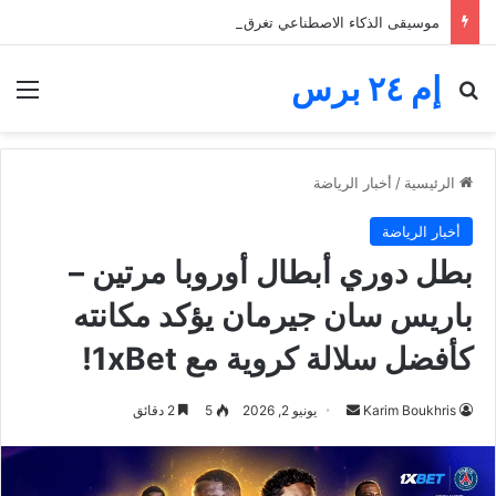
موسيقى الذكاء الاصطناعي تغرق المنصات.. الفنانون يخوضون معركة البقاء والأجور
إم ٢٤ برس
بحث عن
الق
الرئيسية
/
أخبار الرياضة
أخبار الرياضة
بطل دوري أبطال أوروبا مرتين –
باريس سان جيرمان يؤكد مكانته
كأفضل سلالة كروية مع 1xBet!
أرسل
Karim Boukhris
يونيو 2, 2026
5
2 دقائق
بريدا
إلكترونيا