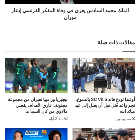
إدغار
موران
الملك محمد السادس يعزي في وفاة المفكر الفرنسي إدغار
موران
مقالات ذات صلة
أوغندا تودع قائد SC Villa بالدموع..
نيجيريا وزامبيا تعبران من مجموعة
نجم واعد قُتل قبل أن يصل إلى عيد
مجنونة.. فارق الأهداف يقصي
ميلاد ابنه
مالاوي من كان السيدات
منذ يومين
منذ 3 أيام