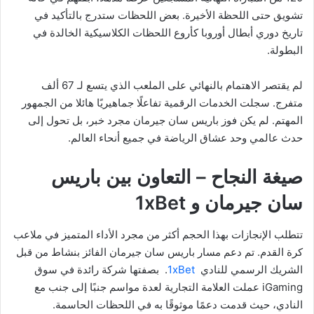
تشويق حتى اللحظة الأخيرة. بعض اللحظات ستدرج بالتأكيد في
تاريخ دوري أبطال أوروبا كأروع اللحظات الكلاسيكية الخالدة في
البطولة.
لم يقتصر الاهتمام بالنهائي على الملعب الذي يتسع لـ 67 ألف
متفرج. سجلت الخدمات الرقمية تفاعلًا جماهيريًا هائلا من الجمهور
المهتم. لم يكن فوز باريس سان جيرمان مجرد خبر، بل تحول إلى
حدث عالمي وحد عشاق الرياضة في جميع أنحاء العالم.
صيغة النجاح – التعاون بين باريس
سان جيرمان و 1xBet
تتطلب الإنجازات بهذا الحجم أكثر من مجرد الأداء المتميز في ملاعب
كرة القدم. تم دعم مسار باريس سان جيرمان الفائز بنشاط من قبل
الشريك الرسمي للنادي
1xBet
. بصفتها شركة رائدة في سوق
iGaming عملت العلامة التجارية لعدة مواسم جنبًا إلى جنب مع
النادي، حيث قدمت دعمًا موثوقًا به في اللحظات الحاسمة.