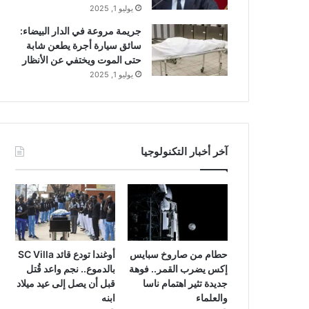
يوليو 1, 2025
جريمة مروعة في الدار البيضاء:
سائق سيارة أجرة يطعن شابة
حتى الموت ويختفي عن الأنظار
يوليو 1, 2025
آخر أخبار التكنولوجيا
حطام من صاروخ سبايس
أوغندا تودع قائد SC Villa
إكس يضرب القمر.. فوهة
بالدموع.. نجم واعد قُتل
جديدة تثير اهتمام ناسا
قبل أن يصل إلى عيد ميلاد
والعلماء
ابنه