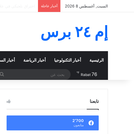
السبت, أغسطس 8 2026
أخبار عاجلة
حطام من صاروخ سبايس 
إم ٢٤ برس
الرئيسية
أخبار التكنولوجيا
أخبار الرياضة
أخبار الس
℉
76
Rabat
تابعنا
2٬700
متابعون