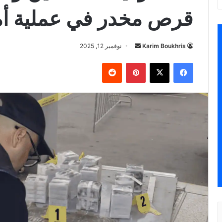
قرص مخدر في عملية أم
أرسل
Karim Boukhris
نوفمبر 12, 2025
بريدا
فيسبوك
‫X
بينتيريست
إلكترونيا