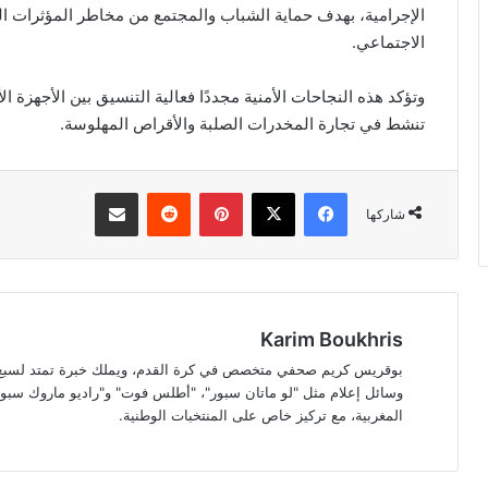
الإجرامية، بهدف حماية الشباب والمجتمع من مخاطر المؤثرات العق
الاجتماعي.
وتؤكد هذه النجاحات الأمنية مجددًا فعالية التنسيق بين الأجهزة ا
تنشط في تجارة المخدرات الصلبة والأقراص المهلوسة.
فيسبوك
‫X
بينتيريست
مشاركة عبر البريد
شاركها
Karim Boukhris
بوقريس كريم صحفي متخصص في كرة القدم، ويملك خبرة تمتد لسبع سن
وسائل إعلام مثل "لو ماتان سبور"، "أطلس فوت" و"راديو ماروك سبور"
المغربية، مع تركيز خاص على المنتخبات الوطنية.