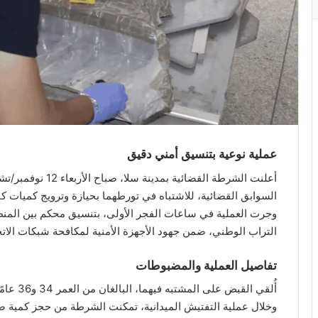
عملية نوعية بتنسيق أمني دقيق
السوابق القضائية، للاشتباه في تورطهما بحيازة وترويج كميات كب
وجرت العملية في ساعات الفجر الأولى، بتنسيق محكم بين المنطقة 
التراب الوطني، ضمن جهود الأجهزة الأمنية لمكافحة شبكات الاتج
تفاصيل العملية والمضبوطات
أُلقي القبض على المشتبه فيهما، البالغان من العمر 34 و36 عامًا، في حالة تلبس أثناء ترويجهما المخدرات.
وخلال عملية التفتيش الميدانية، تمكنت الشرطة من حجز كمية 