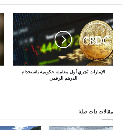
الإمارات
فيس
تُجري
ينه
أول
حقب
معاملة
أزرا
حكومية
"ال
باستخدام
و"ا
الدرهم
الخ
الرقمي
عام
26
الإمارات تُجري أول معاملة حكومية باستخدام
الدرهم الرقمي
مقالات ذات صلة