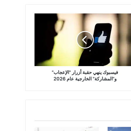
بوك
ي
ة
ر
إعجاب"
لمشاركة"
ارجية
20
فيسبوك ينهي حقبة أزرار "الإعجاب"
و"المشاركة" الخارجية عام 2026