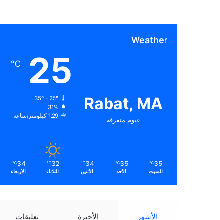
Weather
25
℃
Rabat, MA
35º - 25º
31%
1.29 كيلومتر/ساعة
غيوم متفرقة
34
32
34
35
35
℃
℃
℃
℃
℃
السبت
الأحد
الأثنين
الثلاثاء
الأربعاء
الأشهر
الأخيرة
تعليقات