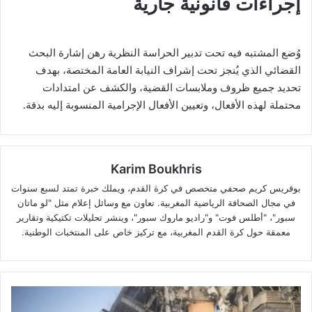
إجراءات قانونية جارية
وُضع المشتبه فيه تحت تدبير الحراسة النظرية رهن إشارة البحث
القضائي الذي يُنجز تحت إشراف النيابة العامة المختصة، بهدف
تحديد جميع ظروف وملابسات القضية، والكشف عن امتدادات
محتملة لهذه الأفعال، وتعيين الأفعال الإجرامية المنسوبة إليه بدقة.
Karim Boukhris
بوقريس كريم صحفي متخصص في كرة القدم، ويملك خبرة تمتد لسبع سنوات
في مجال الصحافة الرياضية المغربية. تعاون مع وسائل إعلام مثل "لو ماتان
سبور"، "أطلس فوت" و"راديو ماروك سبور"، وينشر تحليلات تكتيكية وتقارير
معمقة حول كرة القدم المغربية، مع تركيز خاص على المنتخبات الوطنية.
الولايات
المتحدة