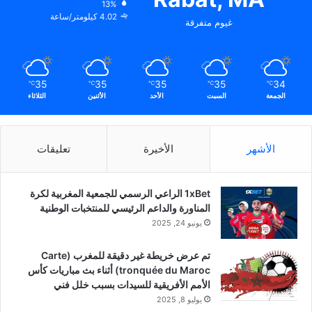
13%
4.02 كيلومتر/ساعة
غيوم متفرقة
35
35
35
35
34
℃
℃
℃
℃
℃
الجمعة
السبت
الأحد
الأثنين
الثلاثاء
الأشهر
الأخيرة
تعليقات
1xBet الراعي الرسمي للجمعية المغربية لكرة
المناورة والداعم الرئيسي للمنتخبات الوطنية
يونيو 24, 2025
تم عرض خريطة غير دقيقة للمغرب (Carte
tronquée du Maroc) أثناء بث مباريات كأس
الأمم الأفريقية للسيدات بسبب خلل فني
يوليو 8, 2025