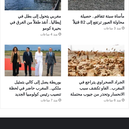
مأساة سبتة تتفاقم.. حصيلة
مغربي يتحول إلى بطل في
محاولة العبور ترتفع إلى 82 قتيلاً
إيطاليا.. أنقذ طفلاً من الغرق في
بحيرة كومو
منذ 3 ساعات
منذ 4 ساعات
الجراد الصحراوي يتراجع في
بوريطة يصل إلى كالي بتمثيل
المغرب.. الفاو تكشف سبب
ملكي.. المغرب حاضر في لحظة
الانحسار وتحذر من جيوب محتملة
تنصيب رئيس كولومبيا الجديد
منذ 6 ساعات
منذ 7 ساعات