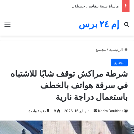
مأساة سبتة تتفاقم.. حصيلة محاولة العبور ترتفع إلى 82 قتيلاً
إم ٢٤ برس
بحث عن
الق
الرئيسية
/
مجتمع
مجتمع
شرطة مراكش توقف شابًا للاشتباه
في سرقة هواتف بالخطف
باستعمال دراجة نارية
أرسل
Karim Boukhris
يناير 16, 2026
8
دقيقة واحدة
بريدا
إلكترونيا