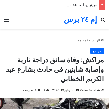
فويغو يهدأ بعد 50 ساعة من الرعب.. غواتيمالا تنهي إجلاء آلاف السكان قرب البركان
إم ٢٤ برس
بحث عن
الق
الرئيسية
/
مجتمع
مجتمع
مراكش: وفاة سائق دراجة نارية
وإصابة شابتين في حادث بشارع عبد
الكريم الخطابي
أرسل
Karim Boukhris
يناير 19, 2026
9
دقيقة واحدة
بريدا
إلكترونيا