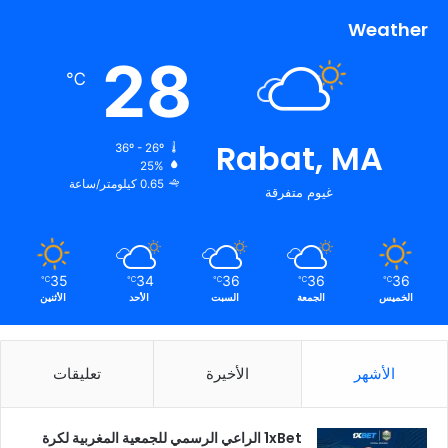
Weather
28
℃
Rabat, MA
36º - 26º
25%
0.65 كيلومتر/ساعة
غيوم متفرقة
35
34
36
36
36
℃
℃
℃
℃
℃
الخميس
الجمعة
السبت
الأحد
الأثنين
الأشهر
الأخيرة
تعليقات
1xBet الراعي الرسمي للجمعية المغربية لكرة