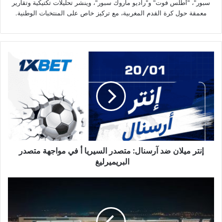
سبور"، "أطلس فوت" و"راديو ماروك سبور"، وينشر تحليلات تكتيكية وتقارير
معمقة حول كرة القدم المغربية، مع تركيز خاص على المنتخبات الوطنية.
إنتر
ميلان
ضد
آرسنال:
متصدر
السيريا
أ
في
مواجهة
إنتر ميلان ضد آرسنال: متصدر السيريا أ في مواجهة متصدر
متصدر
البريميرليغ
البريميرليغ
المركز
الاستشفائي
الجامعي
محمد