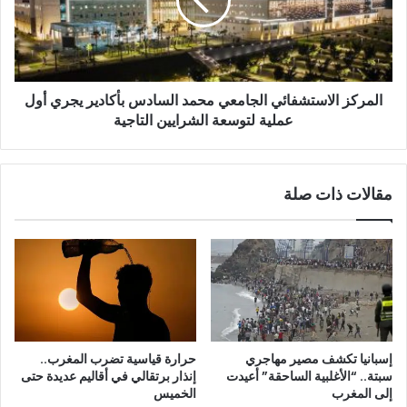
السادس
بأكادير
يجري
أول
عملية
المركز الاستشفائي الجامعي محمد السادس بأكادير يجري أول
لتوسعة
الشرايين
عملية لتوسعة الشرايين التاجية
التاجية
مقالات ذات صلة
إسبانيا تكشف مصير مهاجري
حرارة قياسية تضرب المغرب..
سبتة.. “الأغلبية الساحقة” أعيدت
إنذار برتقالي في أقاليم عديدة حتى
إلى المغرب
الخميس