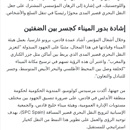
واللوجستيك، في إشارة إلى الرهان المؤسسي المشترك على جعل
النقل البحري قصير المدى محورًا رئيسيًا في تنقل السلع والأشخاص.
إشادة بدور الميناء كجسر بين الضفتين
وخلال أشغال المؤتمر، أشاد عمدة قادس، برونو غارسيا، بعمل هيئة
الميناء وقيادتها في هذا المجال، مثنيًا على الجهود المبذولة “لتعزيز
النقل البحري قصير المدى الذي يربط بين أماكن مثل جزر الكناري
والمغرب”. واعتبر أن هذه الرؤية تسهم في ترسيخ مكانة الميناء
“كحلقة وصل بين المحيط الأطلسي والبحر الأبيض المتوسط، وجسر
للتبادل والتعاون”.
من جهتها، أكدت مرسيدس كولومبو، المندوبة الحكومية لحكومة
منطقة الأندلس في قادس، على ضرورة تنسيق الجهود بين مختلف
مستويات الإدارة العمومية، وهيئة ميناء خليج قادس، والجمعية
الإسبانية لترويج النقل البحري قصير المسافة (SPC Spain)، بهدف
توحيد الرؤى والعمل على تطوير هذا النمط من النقل كخيار
استراتيجي للمستقبل.