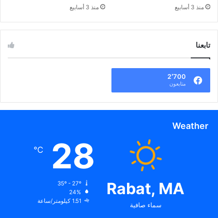
منذ 3 أسابيع
منذ 3 أسابيع
تابعنا
2٬700
متابعون
Weather
28
℃
Rabat, MA
35º - 27º
24%
1.51 كيلومتر/ساعة
سماء صافية