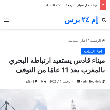
ميتا تدخل سباق البرمجة بالذكاء الاصطناعي.. Muse Code يتحدى OpenAI وAnthropic
إم ٢٤ برس
بحث عن
الق
الرئيسية
/
أخبار السياسة
أخبار السياسة
ميناء قادس يستعيد ارتباطه البحري
بالمغرب بعد 11 عامًا من التوقف
أرسل
Karim Boukhris
نوفمبر 14, 2025
9
3 دقائق
بريدا
إلكترونيا