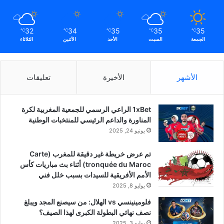
32
34
35
35
35
℃
℃
℃
℃
℃
الجمعة
السبت
الأحد
الأثنين
الثلاثاء
الأشهر
الأخيرة
تعليقات
1xBet الراعي الرسمي للجمعية المغربية لكرة
المناورة والداعم الرئيسي للمنتخبات الوطنية
يونيو 24, 2025
تم عرض خريطة غير دقيقة للمغرب (Carte
tronquée du Maroc) أثناء بث مباريات كأس
الأمم الأفريقية للسيدات بسبب خلل فني
يوليو 8, 2025
فلومينينسي vs الهلال: من سيصنع المجد ويبلغ
نصف نهائي البطولة الكبرى لهذا الصيف؟
يوليو 3, 2025