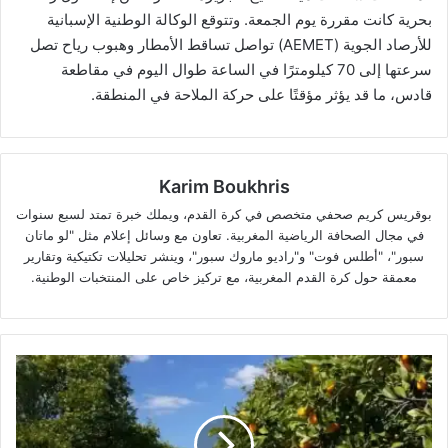
بحرية كانت مقررة يوم الجمعة. وتتوقع الوكالة الوطنية الإسبانية
للأرصاد الجوية (AEMET) تواصل تساقط الأمطار وهبوب رياح تصل
سرعتها إلى 70 كيلومترًا في الساعة طوال اليوم في مقاطعة
قادس، ما قد يؤثر مؤقتًا على حركة الملاحة في المنطقة.
Karim Boukhris
بوقريس كريم صحفي متخصص في كرة القدم، ويملك خبرة تمتد لسبع سنوات
في مجال الصحافة الرياضية المغربية. تعاون مع وسائل إعلام مثل "لو ماتان
سبور"، "أطلس فوت" و"راديو ماروك سبور"، وينشر تحليلات تكتيكية وتقارير
معمقة حول كرة القدم المغربية، مع تركيز خاص على المنتخبات الوطنية.
المغرب
يُحطم
الأرقام
القياسية
بشحن