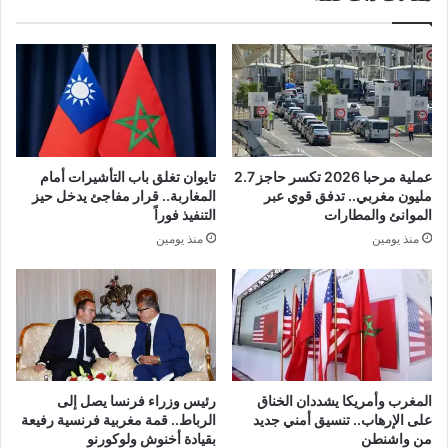
عملية مرحبا 2026 تكسر حاجز 2.7
تايوان تغلق باب التأشيرات أمام
مليون مغربي.. تدفق قوي عبر
المغاربة.. قرار مفاجئ يدخل حيز
الموانئ والمطارات
التنفيذ فوراً
منذ يومين
منذ يومين
المغرب وأمريكا يشددان الخناق
رئيس وزراء فرنسا يصل إلى
على الإرهاب.. تنسيق أمني جديد
الرباط.. قمة مغربية فرنسية رفيعة
من واشنطن
بقيادة أخنوش ولوكورنو