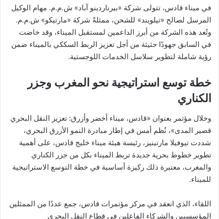
في ميناء قادس، تتولى شركة «بيرناردينو آباد» ش.م.م. مهام الوكيل
المرسل لصالح «تيلويند» للشحن، ممثلةً شركة «مارتيكو» ش.م.م.
وتُعد هذه الشركة من أبرز الداعمين لمستقبل الميناء، وقد خاضت
في السابق جهودًا حثيثة من أجل تعزيز الربط السككي بالميناء ضمن
رؤية شاملة لتطوير سلاسل الخدمات اللوجستية.
خطة توسع استراتيجية نحو المغرب وجزر
الكناري
وخلال مؤتمر بعنوان «قادس، ميناء أخضر وأزرق: تعزيز النقل البحري
قصير المدى»، نُظم أمس في إطار مبادرة النمو الأزرق البحري،
شددت تيوفيلا مارتينيز، رئيسة هيئة ميناء خليج قادس، على أهمية
تطوير خطوط بحرية جديدة تربط الميناء بكل من جزر الكناري
والمغرب، معتبرة ذلك ركيزة أساسية في خطة التوسع الاستراتيجية
للميناء.
اللقاء، الذي انعقد في مركز مؤتمرات قادس، جمع عددًا من الممثلين
المؤسسيين والشركاء الفاعلين في قطاع النقل البحري