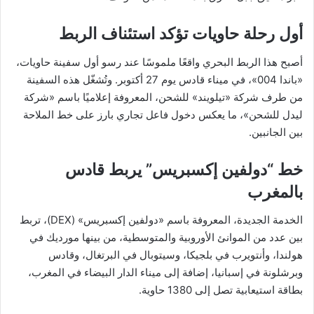
أول رحلة حاويات تؤكد استئناف الربط
أصبح هذا الربط البحري واقعًا ملموسًا عند رسو أول سفينة حاويات،
«باندا 004»، في ميناء قادس يوم 27 أكتوبر. وتُشغّل هذه السفينة
من طرف شركة «تيلويند» للشحن، المعروفة إعلاميًا باسم «شركة
ليدل للشحن»، ما يعكس دخول فاعل تجاري بارز على خط الملاحة
بين الجانبين.
خط “دولفين إكسبريس” يربط قادس
بالمغرب
الخدمة الجديدة، المعروفة باسم «دولفين إكسبريس» (DEX)، تربط
بين عدد من الموانئ الأوروبية والمتوسطية، من بينها مورديك في
هولندا، وأنتويرب في بلجيكا، وسيتوبال في البرتغال، وقادس
وبرشلونة في إسبانيا، إضافة إلى ميناء الدار البيضاء في المغرب،
بطاقة استيعابية تصل إلى 1380 حاوية.