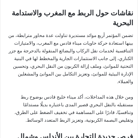
نقاشات حول الربط مع المغرب والاستدامة
البحرية
تضمن المؤتمر أربع موائد مستديرة تناولت عدة محاور مترابطة، من
بينها استعادة حركة حاويات ميناء قادس مع المغرب، والامتيازات
التنافسية لخدمات نقل الركاب والبضائع المنقولة بالدحرجة مع جزر
الكناري، إلى جانب الاستثمارات الجارية والمخطط لها في البنية
التحتية للموانئ، وملف إزالة الكربون من النقل البحري، وتحسين
الإدارة البيئية للموانئ، وتعزيز التكامل بين الموانئ والمشغلين
والعملاء.
ومن خلال هذه المداخلات، أكد ميناء خليج قادس بوضوح ربط
مستقبله بالنقل البحري قصير المدى باعتباره بديلًا مستدامًا
وتنافسيًا، قادرًا على المساهمة في تخفيف الضغط على الطرق،
وتقليص البصمة الكربونية، وتعزيز الربط المتعدد الوسائط.
فرص جديدة للتجارة بين الأندلس وشمال