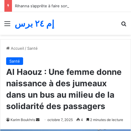
Rihanna s’apprête à faire son retour musical… A$AP Rocky dévoile le secret de l’album tant attendu
إم ٢٤ برس
Menu
R
Accueil
/
Santé
Santé
Al Haouz : Une femme donne
naissance à des jumeaux
dans un bus au milieu de la
solidarité des passagers
Envoyer
Karim Boukhris
octobre 7, 2025
4
2 minutes de lecture
un