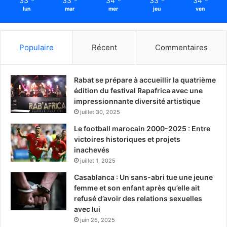
33
33
34
33
34
lun
mar
mer
jeu
ven
Populaire
Récent
Commentaires
Rabat se prépare à accueillir la quatrième
édition du festival Rapafrica avec une
impressionnante diversité artistique
juillet 30, 2025
Le football marocain 2000-2025 : Entre
victoires historiques et projets
inachevés
juillet 1, 2025
Casablanca : Un sans-abri tue une jeune
femme et son enfant après qu’elle ait
refusé d’avoir des relations sexuelles
avec lui
juin 26, 2025