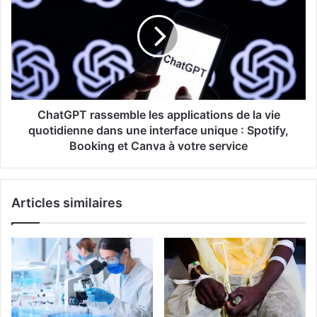
à
les
élimination
applications
directe
de
et
la
offre
vie
une
quotidienne
vitrine
dans
mondiale
une
ChatGPT rassemble les applications de la vie
de
interface
quotidienne dans une interface unique : Spotify,
talents
unique
Booking et Canva à votre service
:
Spotify,
Booking
Articles similaires
et
Canva
à
votre
service