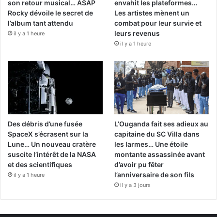
son retour musical… A$AP
envahit les plateformes…
Rocky dévoile le secret de
Les artistes mènent un
l’album tant attendu
combat pour leur survie et
leurs revenus
il y a 1 heure
il y a 1 heure
Des débris d’une fusée
L’Ouganda fait ses adieux au
SpaceX s’écrasent sur la
capitaine du SC Villa dans
Lune… Un nouveau cratère
les larmes… Une étoile
suscite l’intérêt de la NASA
montante assassinée avant
et des scientifiques
d’avoir pu fêter
l’anniversaire de son fils
il y a 1 heure
il y a 3 jours