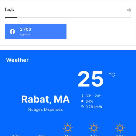
تابعنا
2 700
متابعون
Weather
25
℃
Rabat, MA
33º - 20º
34%
0.78 km/h
Nuages Dispersés
℃
℃
℃
℃
℃