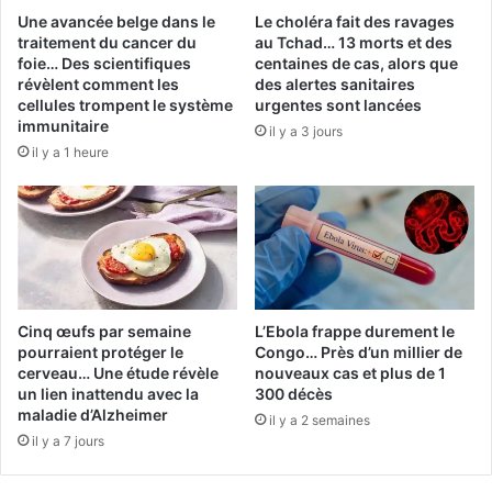
Une avancée belge dans le
Le choléra fait des ravages
traitement du cancer du
au Tchad… 13 morts et des
foie… Des scientifiques
centaines de cas, alors que
révèlent comment les
des alertes sanitaires
cellules trompent le système
urgentes sont lancées
immunitaire
il y a 3 jours
il y a 1 heure
Cinq œufs par semaine
L’Ebola frappe durement le
pourraient protéger le
Congo… Près d’un millier de
cerveau… Une étude révèle
nouveaux cas et plus de 1
un lien inattendu avec la
300 décès
maladie d’Alzheimer
il y a 2 semaines
il y a 7 jours