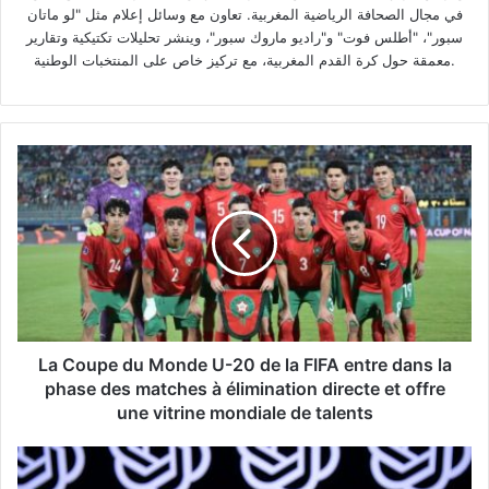
في مجال الصحافة الرياضية المغربية. تعاون مع وسائل إعلام مثل "لو ماتان
سبور"، "أطلس فوت" و"راديو ماروك سبور"، وينشر تحليلات تكتيكية وتقارير
معمقة حول كرة القدم المغربية، مع تركيز خاص على المنتخبات الوطنية.
La
Coupe
du
Monde
U-
20
de
la
FIFA
entre
La Coupe du Monde U-20 de la FIFA entre dans la
dans
phase des matches à élimination directe et offre
la
une vitrine mondiale de talents
phase
des
ChatGPT
matches
rassemble